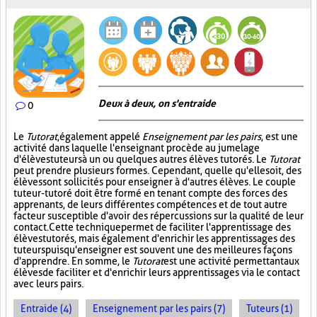
Deux à deux, on s'entraide
0
Le
Tutorat
, également appelé
Enseignement par les pairs
, est une
activité dans laquelle l'enseignant procède au jumelage
d'élèves tuteurs à un ou quelques autres élèves tutorés. Le
Tutorat
peut prendre plusieurs formes. Cependant, quelle qu'elle soit, des
élèves sont sollicités pour enseigner à d'autres élèves. Le couple
tuteur-tutoré doit être formé en tenant compte des forces des
apprenants, de leurs différentes compétences et de tout autre
facteur susceptible d'avoir des répercussions sur la qualité de leur
contact. Cette technique permet de faciliter l'apprentissage des
élèves tutorés, mais également d'enrichir les apprentissages des
tuteurs puisqu'enseigner est souvent une des meilleures façons
d'apprendre. En somme, le
Tutorat
est une activité permettant aux
élèves de faciliter et d'enrichir leurs apprentissages via le contact
avec leurs pairs.
Entraide (4)
Enseignement par les pairs (7)
Tuteurs (1)