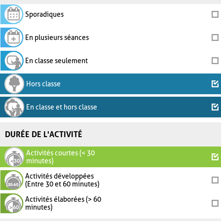
Sporadiques
En plusieurs séances
En classe seulement
Hors classe
En classe et hors classe
DURÉE DE L'ACTIVITÉ
Activités courtes (< 30
minutes)
Activités développées
(Entre 30 et 60 minutes)
Activités élaborées (> 60
minutes)