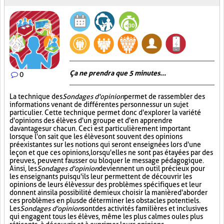
Ça ne prendra que 5 minutes...
0
La technique des
Sondages d'opinion
permet de rassembler des
informations venant de différentes personnes sur un sujet
particulier. Cette technique permet donc d'explorer la variété
d'opinions des élèves d'un groupe et d'en apprendre
davantage sur chacun. Ceci est particulièrement important
lorsque l'on sait que les élèves ont souvent des opinions
préexistantes sur les notions qui seront enseignées lors d'une
leçon et que ces opinions, lorsqu'elles ne sont pas étayées par des
preuves, peuvent fausser ou bloquer le message pédagogique.
Ainsi, les
Sondages d'opinion
deviennent un outil précieux pour
les enseignants puisqu'ils leur permettent de découvrir les
opinions de leurs élèves sur des problèmes spécifiques et leur
donnent ainsi la possibilité de mieux choisir la manière d'aborder
ces problèmes en plus de déterminer les obstacles potentiels.
Les
Sondages d'opinion
sont des activités familières et inclusives
qui engagent tous les élèves, même les plus calmes ou les plus