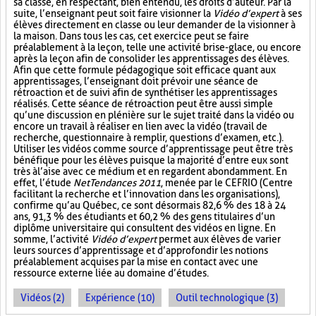
sa classe, en respectant, bien entendu, les droits d’auteur. Par la
suite, l’enseignant peut soit faire visionner la
Vidéo d’expert
à ses
élèves directement en classe ou leur demander de la visionner à
la maison. Dans tous les cas, cet exercice peut se faire
préalablement à la leçon, telle une activité brise-glace, ou encore
après la leçon afin de consolider les apprentissages des élèves.
Afin que cette formule pédagogique soit efficace quant aux
apprentissages, l’enseignant doit prévoir une séance de
rétroaction et de suivi afin de synthétiser les apprentissages
réalisés. Cette séance de rétroaction peut être aussi simple
qu’une discussion en plénière sur le sujet traité dans la vidéo ou
encore un travail à réaliser en lien avec la vidéo (travail de
recherche, questionnaire à remplir, questions d’examen, etc.).
Utiliser les vidéos comme source d’apprentissage peut être très
bénéfique pour les élèves puisque la majorité d’entre eux sont
très à l’aise avec ce médium et en regardent abondamment. En
effet, l’étude
NetTendances 2011
, menée par le CEFRIO (Centre
facilitant la recherche et l’innovation dans les organisations),
confirme qu’au Québec, ce sont désormais 82,6 % des 18 à 24
ans, 91,3 % des étudiants et 60,2 % des gens titulaires d’un
diplôme universitaire qui consultent des vidéos en ligne. En
somme, l’activité
Vidéo d’expert
permet aux élèves de varier
leurs sources d’apprentissage et d’approfondir les notions
préalablement acquises par la mise en contact avec une
ressource externe liée au domaine d’études.
Vidéos (2)
Expérience (10)
Outil technologique (3)