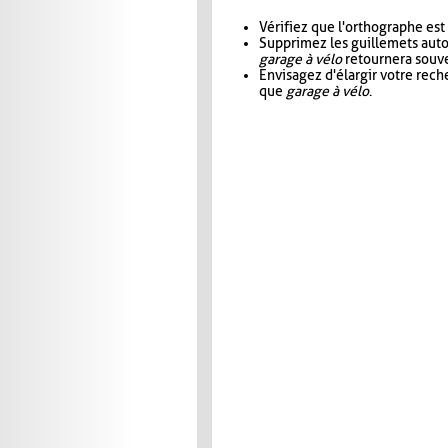
Vérifiez que l'orthographe est
Supprimez les guillemets aut
garage à vélo
retournera souve
Envisagez d'élargir votre rec
que
garage à vélo
.