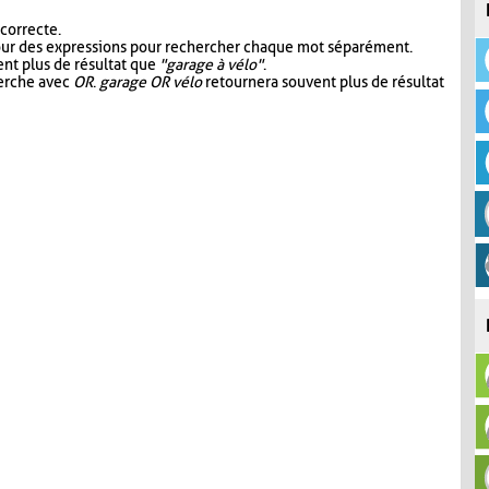
 correcte.
our des expressions pour rechercher chaque mot séparément.
nt plus de résultat que
"garage à vélo"
.
herche avec
OR
.
garage OR vélo
retournera souvent plus de résultat