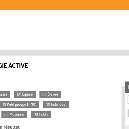
IE ACTIVE
lasse
(X) Équipe
(X) Élevée
(X) Petit groupe (< 30)
(X) Individuel
(X) Moyenne
(X) Faible
n résultat