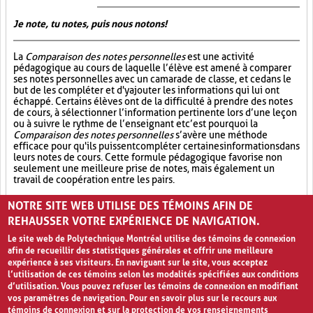
Je note, tu notes, puis nous notons!
La
Comparaison des notes personnelles
est une activité
pédagogique au cours de laquelle l’élève est amené à comparer
ses notes personnelles avec un camarade de classe, et ce dans le
but de les compléter et d'y ajouter les informations qui lui ont
échappé. Certains élèves ont de la difficulté à prendre des notes
de cours, à sélectionner l’information pertinente lors d’une leçon
ou à suivre le rythme de l’enseignant et c’est pourquoi la
Comparaison des notes personnelles
s’avère une méthode
efficace pour qu'ils puissent compléter certaines informations dans
leurs notes de cours. Cette formule pédagogique favorise non
seulement une meilleure prise de notes, mais également un
travail de coopération entre les pairs.
Partage (13)
Synthèse (19)
Analyse critique (12)
NOTRE SITE WEB UTILISE DES TÉMOINS AFIN DE
REHAUSSER VOTRE EXPÉRIENCE DE NAVIGATION.
Le site web de Polytechnique Montréal utilise des témoins de connexion
afin de recueillir des statistiques générales et offrir une meilleure
expérience à ses visiteurs. En naviguant sur le site, vous acceptez
l’utilisation de ces témoins selon les modalités spécifiées aux conditions
d’utilisation. Vous pouvez refuser les témoins de connexion en modifiant
vos paramètres de navigation. Pour en savoir plus sur le recours aux
témoins de connexion et sur la protection de vos renseignements