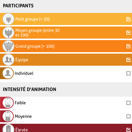
PARTICIPANTS
Petit groupe (< 30)
Moyen groupe (entre 30
et 100)
Grand groupe (> 100)
Équipe
Individuel
INTENSITÉ D'ANIMATION
Faible
Moyenne
Élevée