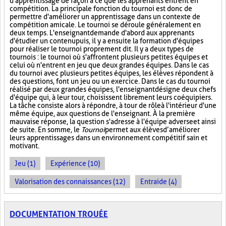
d'apprentissage de façon à ce que les apprenants entrent en
compétition. La principale fonction du tournoi est donc de
permettre d'améliorer un apprentissage dans un contexte de
compétition amicale. Le tournoi se déroule généralement en
deux temps. L'enseignant demande d'abord aux apprenants
d'étudier un contenu puis, il y a ensuite la formation d'équipes
pour réaliser le tournoi proprement dit. Il y a deux types de
tournois : le tournoi où s'affrontent plusieurs petites équipes et
celui où n'entrent en jeu que deux grandes équipes. Dans le cas
du tournoi avec plusieurs petites équipes, les élèves répondent à
des questions, font un jeu ou un exercice. Dans le cas du tournoi
réalisé par deux grandes équipes, l'enseignant désigne deux chefs
d'équipe qui, à leur tour, choisissent librement leurs coéquipiers.
La tâche consiste alors à répondre, à tour de rôle à l'intérieur d'une
même équipe, aux questions de l'enseignant. À la première
mauvaise réponse, la question s'adresse à l'équipe adverse et ainsi
de suite. En somme, le
Tournoi
permet aux élèves d’améliorer
leurs apprentissages dans un environnement compétitif sain et
motivant.
Jeu (1)
Expérience (10)
Valorisation des connaissances (12)
Entraide (4)
DOCUMENTATION TROUÉE