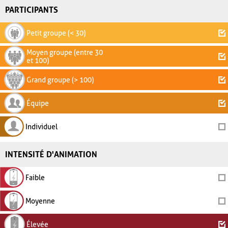
PARTICIPANTS
Petit groupe (< 30)
Moyen groupe (entre 30
et 100)
Grand groupe (> 100)
Équipe
Individuel
INTENSITÉ D'ANIMATION
Faible
Moyenne
Élevée