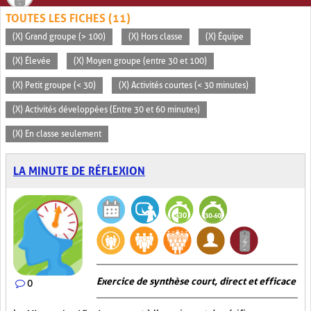
TOUTES LES FICHES (11)
(X) Grand groupe (> 100)
(X) Hors classe
(X) Équipe
(X) Élevée
(X) Moyen groupe (entre 30 et 100)
(X) Petit groupe (< 30)
(X) Activités courtes (< 30 minutes)
(X) Activités développées (Entre 30 et 60 minutes)
(X) En classe seulement
LA MINUTE DE RÉFLEXION
Exercice de synthèse court, direct et efficace
0