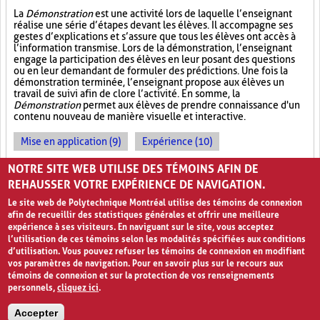
La
Démonstration
est une activité lors de laquelle l’enseignant
réalise une série d’étapes devant les élèves. Il accompagne ses
gestes d’explications et s’assure que tous les élèves ont accès à
l’information transmise. Lors de la démonstration, l’enseignant
engage la participation des élèves en leur posant des questions
ou en leur demandant de formuler des prédictions. Une fois la
démonstration terminée, l’enseignant propose aux élèves un
travail de suivi afin de clore l’activité. En somme, la
Démonstration
permet aux élèves de prendre connaissance d'un
contenu nouveau de manière visuelle et interactive.
Mise en application (9)
Expérience (10)
Observations (4)
NOTRE SITE WEB UTILISE DES TÉMOINS AFIN DE
REHAUSSER VOTRE EXPÉRIENCE DE NAVIGATION.
Le site web de Polytechnique Montréal utilise des témoins de connexion
afin de recueillir des statistiques générales et offrir une meilleure
expérience à ses visiteurs. En naviguant sur le site, vous acceptez
l’utilisation de ces témoins selon les modalités spécifiées aux conditions
d’utilisation. Vous pouvez refuser les témoins de connexion en modifiant
vos paramètres de navigation. Pour en savoir plus sur le recours aux
témoins de connexion et sur la protection de vos renseignements
personnels,
cliquez ici
.
Avis de confidentialité et conditions d’utilisation
Accepter