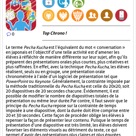
Top Chrono !
0
Le terme
Pecha Kucha
est l’équivalent du mot « conversation »
en japonais et l’objectif d’une telle activité est d’amener les
élèves à réfléchir de manière différente sur leur sujet, afin qu’ils
préparent des présentations orales plus courtes, plus créatives et
plus raffinées. En effet, avec la technique
Pecha Kucha
, les élèves
réalisent, seuls ou en groupe, une présentation orale
chronométrée à l’aide d’un logiciel de présentation tel que
PowerPoint
ou
Keynote
. Généralement, la contrainte imposée par
la méthode traditionnelle du
Pecha Kucha
est celle du 20x20, soit
20 diapositives de 20 secondes chacune. Évidemment, il est
possible de modifier le nombre de diapositives totales de la
présentation ou même leur durée. Par contre, il faut savoir que le
principe du
Pecha Kucha
repose sur la contrainte de temps
imposée à une diapositive, dont la durée doit être comprise entre
20 et 30 secondes. Cette façon de procéder oblige les élèves à
repenser la façon de présenter leur contenu. Puisque le temps de
présentation d’une diapositive est très limité, les élèves doivent
favoriser les éléments visuels au détriment du texte, ce qui
permet d’avoir des présentations plus claires et plus épurées.