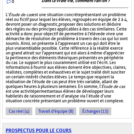
Dans la vraie vie, comment fait-on ?
0
L'
Étude de cas
est une situation concrète présentant un problème
réel ou fictif pour lequel les élèves, regroupés en équipe de 2 à 4,
devront poser un diagnostic, proposer des solutions et déduire
des règles ou des principes applicables à des cas similaires. Cette
activité a donc pour objectif de permettre à l'élève de vivre une
démarche de résolution de problème à travers des cas qui lui sont
soumis. Ainsi, on présente à l'apprenant un cas qui doit être le
plus vraisemblable possible. Cette référence à la réalité exerce
un grand attrait sur l'apprenant qui est alors à même d'apprécier
la pertinence des éléments théoriques présentés en périphérie
du cas. Le support le plus couramment utilisé est l'écrit. Les
informations à fournir aux élèves doivent être objectives, claires,
réalistes, complètes et exhaustives et le sujet traité doit susciter
un certain intérêt chez les élèves. Le temps que requiert la
réalisation de l'étude de cas peut être très variable, allant de
quelques heures à plusieurs semaines. En somme, l'
Étude de cas
est une activité permettant aux élèves de développer leurs
habiletés de raisonnement et d’analyse via l’étude d’une
situation concrète présentant un problème ouvert et complexe.
Cas réel (4)
Travail d'équipe (8)
Échanges (13)
PROSPECTUS POUR LE COURS