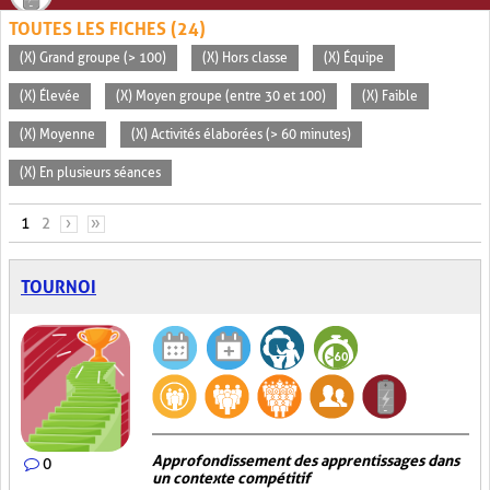
TOUTES LES FICHES (24)
(X) Grand groupe (> 100)
(X) Hors classe
(X) Équipe
(X) Élevée
(X) Moyen groupe (entre 30 et 100)
(X) Faible
(X) Moyenne
(X) Activités élaborées (> 60 minutes)
(X) En plusieurs séances
PAGES
1
2
›
»
TOURNOI
Approfondissement des apprentissages dans
0
un contexte compétitif