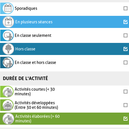
Sporadiques
En plusieurs séances
En classe seulement
Hors classe
En classe et hors classe
DURÉE DE L'ACTIVITÉ
Activités courtes (< 30
minutes)
Activités développées
(Entre 30 et 60 minutes)
Activités élaborées (> 60
minutes)