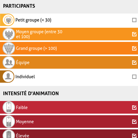
PARTICIPANTS
Petit groupe (< 30)
Moyen groupe (entre 30
et 100)
Grand groupe (> 100)
Équipe
Individuel
INTENSITÉ D'ANIMATION
Faible
Moyenne
Élevée