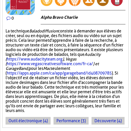
Alpha Bravo Charlie
0
La technique
Baladodiffusion
consiste à demander aux élèves de
créer, seul ou en équipe, des fichiers audio ou vidéo sur un sujet
précis. Cela leur permet d'apprendre à faire de la recherche, à
structurer un texte clair et concis, à faire la séquence d'un fichier
audio ou vidéo et à être de bons présentateurs. Il existe plusieurs
logiciels de production de balados, tels que
Audacity
(
https://www.audacityteam.org
), Vegas
(
https://www.vegascreativesoftware.com/fr-ca/
) et
GarageBand,
pour les
Mac
seulement
(
https://apps.apple.com/ca/app/garageband/id408709785
). Si
l'objectif est de réaliser un fichier vidéo, les élèves doivent
inclure des images dans leur fichier afin d'accompagner la bande
audio de leur balado. Cette technique est très motivante pour les
élèves car elle est amusante et elle leur permet d'être très actifs
dans leurs apprentissages. De plus, elle mène à la création d'un
produit concret dont les élèves sont généralement très fiers et
qu'ils ont envie de partager avec leurs collègues, leur famille et
leurs amis.
Outil électronique (4)
Performance (3)
Découverte (4)