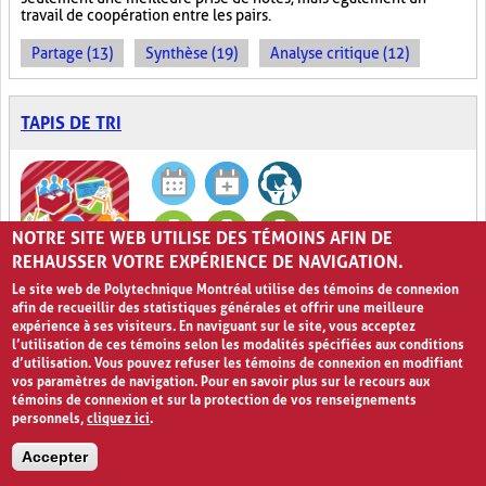
travail de coopération entre les pairs.
Partage (13)
Synthèse (19)
Analyse critique (12)
TAPIS DE TRI
NOTRE SITE WEB UTILISE DES TÉMOINS AFIN DE
REHAUSSER VOTRE EXPÉRIENCE DE NAVIGATION.
Le site web de Polytechnique Montréal utilise des témoins de connexion
0
afin de recueillir des statistiques générales et offrir une meilleure
expérience à ses visiteurs. En naviguant sur le site, vous acceptez
Classer les données
l’utilisation de ces témoins selon les modalités spécifiées aux conditions
d’utilisation. Vous pouvez refuser les témoins de connexion en modifiant
vos paramètres de navigation. Pour en savoir plus sur le recours aux
Comme le nom le suggère, les
Tapis de tri
permettent de trier ou
témoins de connexion et sur la protection de vos renseignements
de classer des idées, des images, des mots, de l’information ou
personnels,
cliquez ici
.
des objets selon la catégorie à laquelle ils appartiennent. Afin de
classer ou d’organiser différents éléments en fonction de leurs
Accepter
caractéristiques, les élèves choisissent la méthode de tri qui
correspond le mieux à leurs besoins. Ils peuvent se servir, par