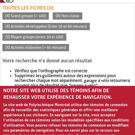
TOUTES LES FICHES (0)
(X) Grand groupe (> 100)
(X) Hors classe
(X) Activités développées (Entre 30 et 60 minutes)
(X) Moyen groupe (entre 30 et 100)
(X) Activités élaborées (> 60 minutes)
Votre recherche n'a donné aucun résultat
Vérifiez que l'orthographe est correcte.
Supprimez les guillemets autour des expressions pour
rechercher chaque mot séparément.
garage à vélo
retournera
souvent plus de résultat que
"garage à vélo"
.
NOTRE SITE WEB UTILISE DES TÉMOINS AFIN DE
Envisagez d'élargir votre recherche avec
OR
.
garage OR vélo
retournera souvent plus de résultat que
garage à vélo
.
REHAUSSER VOTRE EXPÉRIENCE DE NAVIGATION.
Le site web de Polytechnique Montréal utilise des témoins de connexion
afin de recueillir des statistiques générales et offrir une meilleure
expérience à ses visiteurs. En naviguant sur le site, vous acceptez
l’utilisation de ces témoins selon les modalités spécifiées aux conditions
d’utilisation. Vous pouvez refuser les témoins de connexion en modifiant
vos paramètres de navigation. Pour en savoir plus sur le recours aux