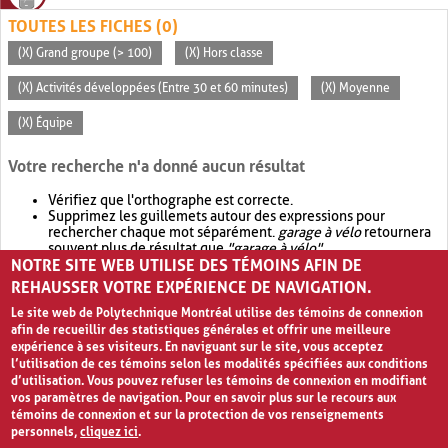
TOUTES LES FICHES (0)
(X) Grand groupe (> 100)
(X) Hors classe
(X) Activités développées (Entre 30 et 60 minutes)
(X) Moyenne
(X) Équipe
Votre recherche n'a donné aucun résultat
Vérifiez que l'orthographe est correcte.
Supprimez les guillemets autour des expressions pour
rechercher chaque mot séparément.
garage à vélo
retournera
souvent plus de résultat que
"garage à vélo"
.
NOTRE SITE WEB UTILISE DES TÉMOINS AFIN DE
Envisagez d'élargir votre recherche avec
OR
.
garage OR vélo
retournera souvent plus de résultat que
garage à vélo
.
REHAUSSER VOTRE EXPÉRIENCE DE NAVIGATION.
Le site web de Polytechnique Montréal utilise des témoins de connexion
afin de recueillir des statistiques générales et offrir une meilleure
expérience à ses visiteurs. En naviguant sur le site, vous acceptez
l’utilisation de ces témoins selon les modalités spécifiées aux conditions
d’utilisation. Vous pouvez refuser les témoins de connexion en modifiant
vos paramètres de navigation. Pour en savoir plus sur le recours aux
témoins de connexion et sur la protection de vos renseignements
personnels,
cliquez ici
.
Avis de confidentialité et conditions d’utilisation