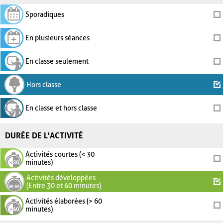
Sporadiques
En plusieurs séances
En classe seulement
Hors classe
En classe et hors classe
DURÉE DE L'ACTIVITÉ
Activités courtes (< 30
minutes)
Activités développées
(Entre 30 et 60 minutes)
Activités élaborées (> 60
minutes)