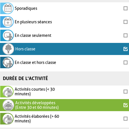
Sporadiques
En plusieurs séances
En classe seulement
Hors classe
En classe et hors classe
DURÉE DE L'ACTIVITÉ
Activités courtes (< 30
minutes)
Activités développées
(Entre 30 et 60 minutes)
Activités élaborées (> 60
minutes)