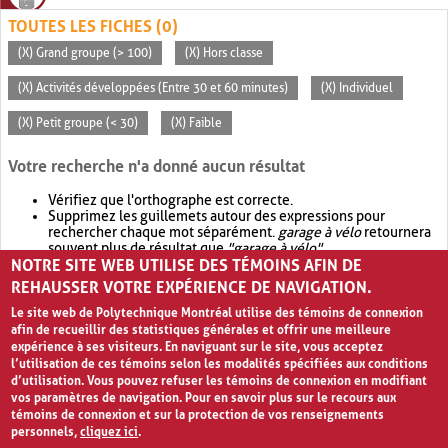
TOUTES LES FICHES (0)
(X) Grand groupe (> 100)
(X) Hors classe
(X) Activités développées (Entre 30 et 60 minutes)
(X) Individuel
(X) Petit groupe (< 30)
(X) Faible
Votre recherche n'a donné aucun résultat
Vérifiez que l'orthographe est correcte.
Supprimez les guillemets autour des expressions pour
rechercher chaque mot séparément.
garage à vélo
retournera
souvent plus de résultat que
"garage à vélo"
.
NOTRE SITE WEB UTILISE DES TÉMOINS AFIN DE
Envisagez d'élargir votre recherche avec
OR
.
garage OR vélo
retournera souvent plus de résultat que
garage à vélo
.
REHAUSSER VOTRE EXPÉRIENCE DE NAVIGATION.
Le site web de Polytechnique Montréal utilise des témoins de connexion
afin de recueillir des statistiques générales et offrir une meilleure
expérience à ses visiteurs. En naviguant sur le site, vous acceptez
l’utilisation de ces témoins selon les modalités spécifiées aux conditions
d’utilisation. Vous pouvez refuser les témoins de connexion en modifiant
vos paramètres de navigation. Pour en savoir plus sur le recours aux
témoins de connexion et sur la protection de vos renseignements
personnels,
cliquez ici
.
Avis de confidentialité et conditions d’utilisation