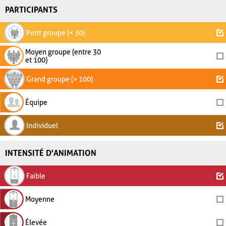
PARTICIPANTS
Petit groupe (< 30)
Moyen groupe (entre 30
et 100)
Grand groupe (> 100)
Équipe
Individuel
INTENSITÉ D'ANIMATION
Faible
Moyenne
Élevée