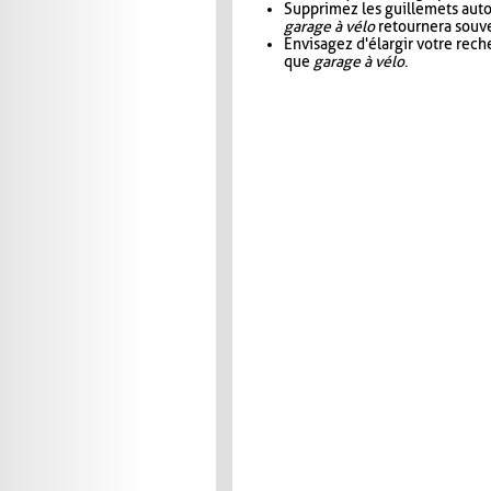
Supprimez les guillemets aut
garage à vélo
retournera souve
Envisagez d'élargir votre rec
que
garage à vélo
.