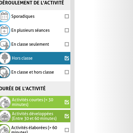
DÉROULEMENT DE L'ACTIVITÉ
Sporadiques
En plusieurs séances
En classe seulement
Hors classe
En classe et hors classe
DURÉE DE L'ACTIVITÉ
Activités courtes (< 30
minutes)
Activités développées
(Entre 30 et 60 minutes)
Activités élaborées (> 60
minutes)