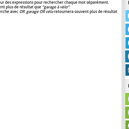
our des expressions pour rechercher chaque mot séparément.
nt plus de résultat que
"garage à vélo"
.
herche avec
OR
.
garage OR vélo
retournera souvent plus de résultat