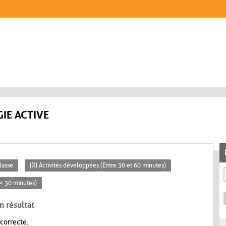
IE ACTIVE
lasse
(X) Activités développées (Entre 30 et 60 minutes)
 (< 30 minutes)
n résultat
 correcte.