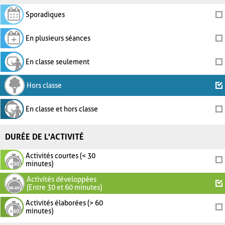
Sporadiques
En plusieurs séances
En classe seulement
Hors classe
En classe et hors classe
DURÉE DE L'ACTIVITÉ
Activités courtes (< 30
minutes)
Activités développées
(Entre 30 et 60 minutes)
Activités élaborées (> 60
minutes)