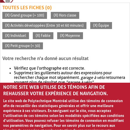
TOUTES LES FICHES (0)
(X) Grand groupe (> 100)
(X) Hors classe
(X) Activités développées (Entre 30 et 60 minutes)
(X) Équipe
(X) Individuel
(X) Faible
(X) Moyenne
(X) Petit groupe (< 30)
Votre recherche n'a donné aucun résultat
Vérifiez que l'orthographe est correcte.
Supprimez les guillemets autour des expressions pour
rechercher chaque mot séparément.
garage à vélo
retournera
souvent plus de résultat que
"garage à vélo"
.
NOTRE SITE WEB UTILISE DES TÉMOINS AFIN DE
Envisagez d'élargir votre recherche avec
OR
.
garage OR vélo
retournera souvent plus de résultat que
garage à vélo
.
REHAUSSER VOTRE EXPÉRIENCE DE NAVIGATION.
Le site web de Polytechnique Montréal utilise des témoins de connexion
afin de recueillir des statistiques générales et offrir une meilleure
expérience à ses visiteurs. En naviguant sur le site, vous acceptez
l’utilisation de ces témoins selon les modalités spécifiées aux conditions
d’utilisation. Vous pouvez refuser les témoins de connexion en modifiant
vos paramètres de navigation. Pour en savoir plus sur le recours aux