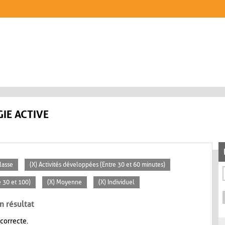
IE ACTIVE
lasse
(X) Activités développées (Entre 30 et 60 minutes)
 30 et 100)
(X) Moyenne
(X) Individuel
n résultat
 correcte.