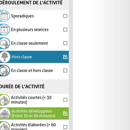
DÉROULEMENT DE L'ACTIVITÉ
Sporadiques
En plusieurs séances
En classe seulement
Hors classe
En classe et hors classe
DURÉE DE L'ACTIVITÉ
Activités courtes (< 30
minutes)
Activités développées
(Entre 30 et 60 minutes)
Activités élaborées (> 60
minutes)