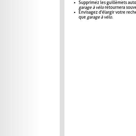
Supprimez les guillemets aut
garage à vélo
retournera souve
Envisagez d'élargir votre rec
que
garage à vélo
.