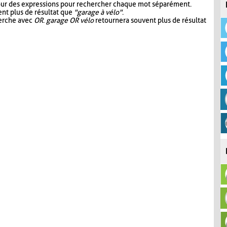
our des expressions pour rechercher chaque mot séparément.
nt plus de résultat que
"garage à vélo"
.
herche avec
OR
.
garage OR vélo
retournera souvent plus de résultat