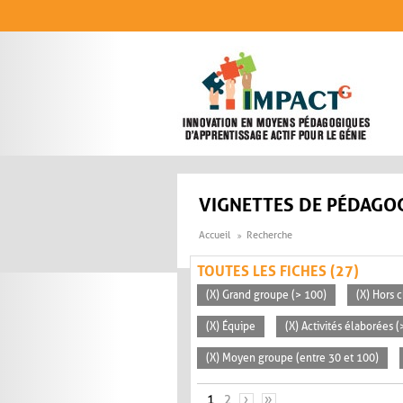
Aller au contenu principal
VIGNETTES DE PÉDAGOG
Accueil
Recherche
TOUTES LES FICHES (27)
(X) Grand groupe (> 100)
(X) Hors c
(X) Équipe
(X) Activités élaborées 
(X) Moyen groupe (entre 30 et 100)
PAGES
1
2
›
»