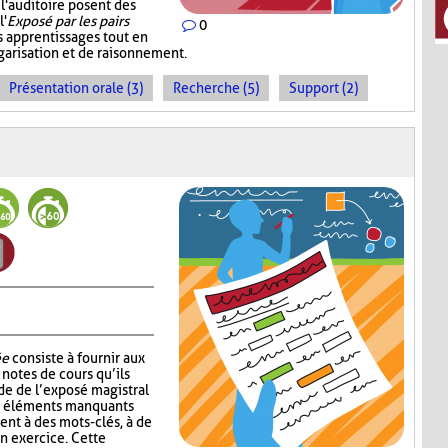
 l'auditoire posent des
l'
Exposé par les pairs
0
s apprentissages tout en
garisation et de raisonnement.
Présentation orale (3)
Recherche (5)
Support (2)
ée
consiste à fournir aux
notes de cours qu’ils
de de l’exposé magistral
es éléments manquants
ent à des mots-clés, à de
un exercice. Cette