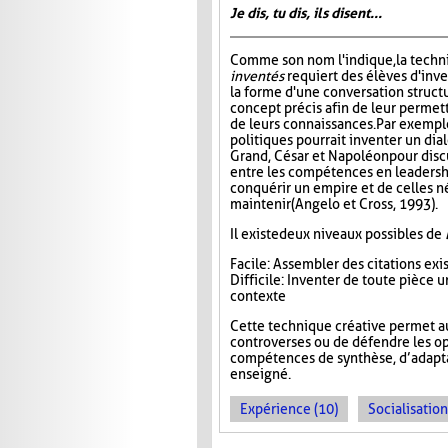
Je dis, tu dis, ils disent...
Comme son nom l'indique, la tech
inventés
requiert des élèves d'inv
la forme d'une conversation struct
concept précis afin de leur permett
de leurs connaissances. Par exempl
politiques pourrait inventer un di
Grand, César et Napoléon pour disc
entre les compétences en leadersh
conquérir un empire et de celles n
maintenir (Angelo et Cross, 1993).
Il existe deux niveaux possibles de
Facile : Assembler des citations ex
Difficile : Inventer de toute pièce
contexte
Cette technique créative permet a
controverses ou de défendre les op
compétences de synthèse, d’adaptat
enseigné.
Expérience (10)
Socialisation