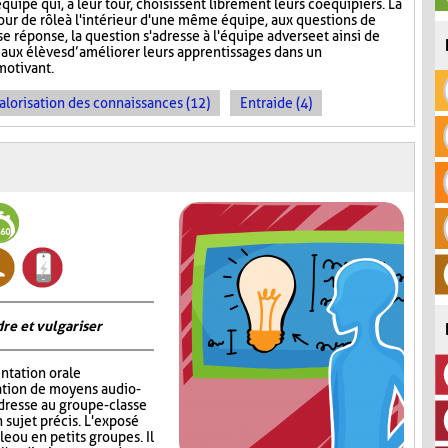
quipe qui, à leur tour, choisissent librement leurs coéquipiers. La
tour de rôle à l'intérieur d'une même équipe, aux questions de
e réponse, la question s'adresse à l'équipe adverse et ainsi de
aux élèves d’améliorer leurs apprentissages dans un
motivant.
alorisation des connaissances (12)
Entraide (4)
re et vulgariser
ntation orale
sation de moyens audio-
adresse au groupe-classe
 sujet précis. L'exposé
e ou en petits groupes. Il