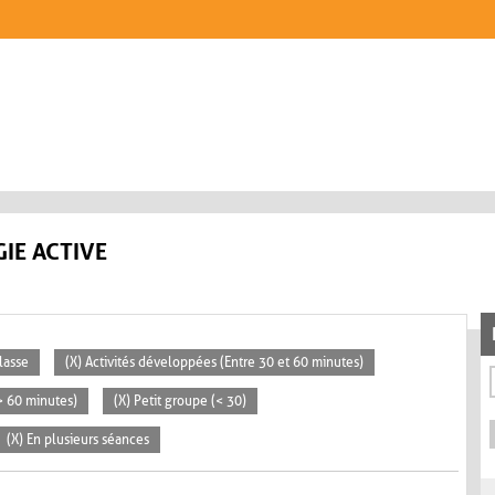
IE ACTIVE
lasse
(X) Activités développées (Entre 30 et 60 minutes)
(> 60 minutes)
(X) Petit groupe (< 30)
(X) En plusieurs séances