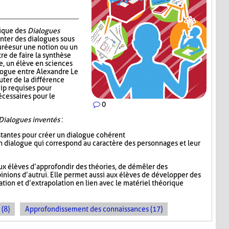
nique des
Dialogues
enter des dialogues sous
urée sur une notion ou un
re de faire la synthèse
e, un élève en sciences
alogue entre Alexandre Le
uter de la différence
ip requises pour
écessaires pour le
0
Dialogues inventés
:
istantes pour créer un dialogue cohérent
 un dialogue qui correspond au caractère des personnages et leur
ux élèves d’approfondir des théories, de démêler des
inions d’autrui. Elle permet aussi aux élèves de développer des
ion et d’extrapolation en lien avec le matériel théorique
 (8)
Approfondissement des connaissances (17)