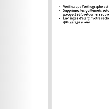
Vérifiez que l'orthographe est
Supprimez les guillemets aut
garage à vélo
retournera souve
Envisagez d'élargir votre rec
que
garage à vélo
.