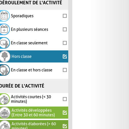
DÉROULEMENT DE L'ACTIVITÉ
Sporadiques
En plusieurs séances
En classe seulement
Hors classe
En classe et hors classe
DURÉE DE L'ACTIVITÉ
Activités courtes (< 30
minutes)
Activités développées
(Entre 30 et 60 minutes)
Activités élaborées (> 60
minutes)