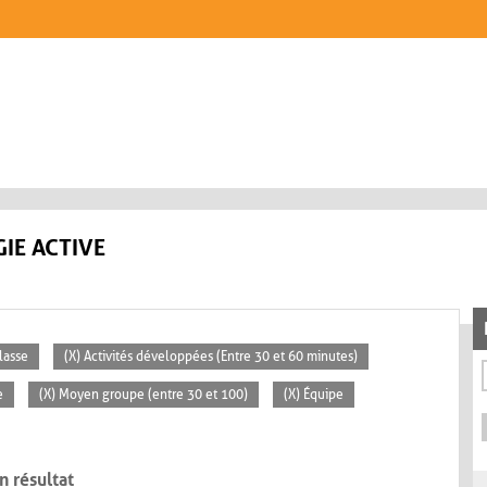
IE ACTIVE
lasse
(X) Activités développées (Entre 30 et 60 minutes)
e
(X) Moyen groupe (entre 30 et 100)
(X) Équipe
n résultat