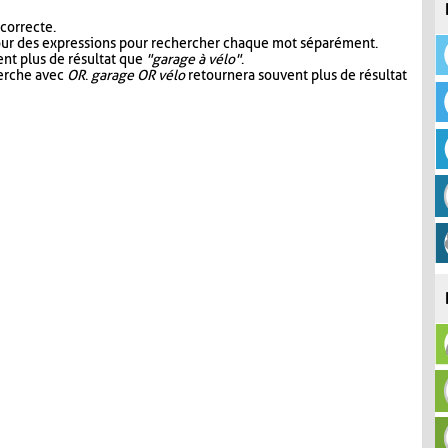
 correcte.
our des expressions pour rechercher chaque mot séparément.
nt plus de résultat que
"garage à vélo"
.
herche avec
OR
.
garage OR vélo
retournera souvent plus de résultat