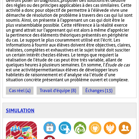
devront poser un diagnostic, proposer des solutions et déduire
des règles ou des principes applicables à des cas similaires. Cette
activité a donc pour objectif de permettre à l'élève de vivre une
démarche de résolution de problème à travers des cas qui lui sont
soumis. Ainsi, on présente à l'apprenant un cas qui doit être le
plus vraisemblable possible. Cette référence à la réalité exerce
un grand attrait sur l'apprenant qui est alors à même d'apprécier
la pertinence des éléments théoriques présentés en périphérie
du cas. Le support le plus couramment utilisé est l'écrit. Les
informations à fournir aux élèves doivent être objectives, claires,
réalistes, complètes et exhaustives et le sujet traité doit susciter
un certain intérêt chez les élèves. Le temps que requiert la
réalisation de l'étude de cas peut être très variable, allant de
quelques heures à plusieurs semaines. En somme, l'
Étude de cas
est une activité permettant aux élèves de développer leurs
habiletés de raisonnement et d’analyse via l’étude d’une
situation concrète présentant un problème ouvert et complexe.
Cas réel (4)
Travail d'équipe (8)
Échanges (13)
SIMULATION