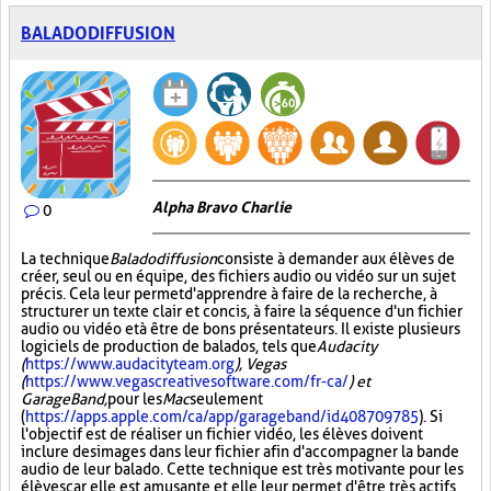
BALADODIFFUSION
Alpha Bravo Charlie
0
La technique
Baladodiffusion
consiste à demander aux élèves de
créer, seul ou en équipe, des fichiers audio ou vidéo sur un sujet
précis. Cela leur permet d'apprendre à faire de la recherche, à
structurer un texte clair et concis, à faire la séquence d'un fichier
audio ou vidéo et à être de bons présentateurs. Il existe plusieurs
logiciels de production de balados, tels que
Audacity
(
https://www.audacityteam.org
), Vegas
(
https://www.vegascreativesoftware.com/fr-ca/
) et
GarageBand,
pour les
Mac
seulement
(
https://apps.apple.com/ca/app/garageband/id408709785
). Si
l'objectif est de réaliser un fichier vidéo, les élèves doivent
inclure des images dans leur fichier afin d'accompagner la bande
audio de leur balado. Cette technique est très motivante pour les
élèves car elle est amusante et elle leur permet d'être très actifs