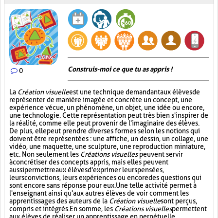
Construis-moi ce que tu as appris !
0
La
Création visuelle
est une technique demandant aux élèves de
représenter de manière imagée et concrète un concept, une
expérience vécue, un phénomène, un objet, une idée ou encore,
une technologie. Cette représentation peut très bien s'inspirer de
la réalité, comme elle peut provenir de l'imaginaire des élèves.
De plus, elle peut prendre diverses formes selon les notions qui
doivent être représentées : une affiche, un dessin, un collage, une
vidéo, une maquette, une sculpture, une reproduction miniature,
etc. Non seulement les
Créations visuelles
peuvent servir
à concrétiser des concepts appris, mais elles peuvent
aussi permettre aux élèves d'exprimer leurs pensées,
leurs convictions, leurs expériences ou encore des questions qui
sont encore sans réponse pour eux. Une telle activité permet à
l'enseignant ainsi qu'aux autres élèves de voir comment les
apprentissages des auteurs de la
Création visuelle
sont perçus,
compris et intégrés. En somme, les
Créations visuelles
permettent
aux élèves de réaliser un apprentissage en perpétuelle