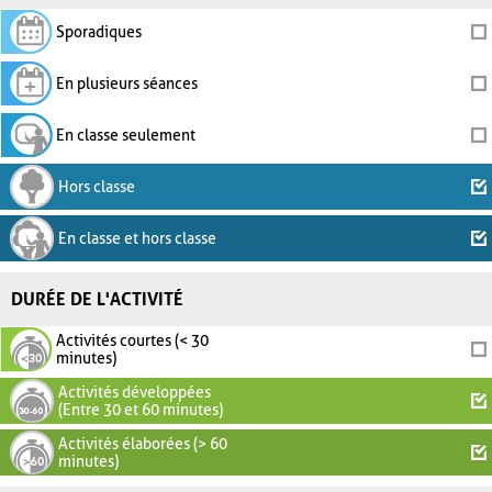
Sporadiques
En plusieurs séances
En classe seulement
Hors classe
En classe et hors classe
DURÉE DE L'ACTIVITÉ
Activités courtes (< 30
minutes)
Activités développées
(Entre 30 et 60 minutes)
Activités élaborées (> 60
minutes)