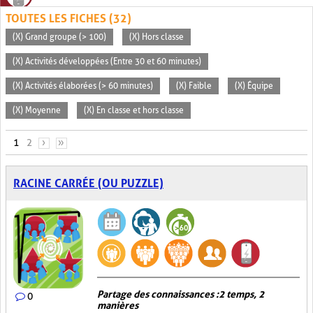
TOUTES LES FICHES (32)
(X) Grand groupe (> 100)
(X) Hors classe
(X) Activités développées (Entre 30 et 60 minutes)
(X) Activités élaborées (> 60 minutes)
(X) Faible
(X) Équipe
(X) Moyenne
(X) En classe et hors classe
PAGES
1
2
›
»
RACINE CARRÉE (OU PUZZLE)
Partage des connaissances : 2 temps, 2
0
manières