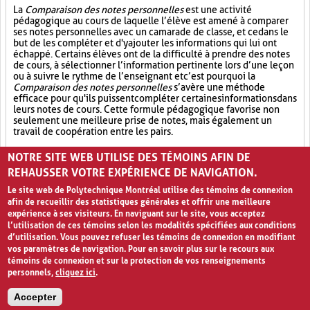
La
Comparaison des notes personnelles
est une activité
pédagogique au cours de laquelle l’élève est amené à comparer
ses notes personnelles avec un camarade de classe, et ce dans le
but de les compléter et d'y ajouter les informations qui lui ont
échappé. Certains élèves ont de la difficulté à prendre des notes
de cours, à sélectionner l’information pertinente lors d’une leçon
ou à suivre le rythme de l’enseignant et c’est pourquoi la
Comparaison des notes personnelles
s’avère une méthode
efficace pour qu'ils puissent compléter certaines informations dans
leurs notes de cours. Cette formule pédagogique favorise non
seulement une meilleure prise de notes, mais également un
travail de coopération entre les pairs.
Partage (13)
Synthèse (19)
Analyse critique (12)
NOTRE SITE WEB UTILISE DES TÉMOINS AFIN DE
REHAUSSER VOTRE EXPÉRIENCE DE NAVIGATION.
Le site web de Polytechnique Montréal utilise des témoins de connexion
afin de recueillir des statistiques générales et offrir une meilleure
expérience à ses visiteurs. En naviguant sur le site, vous acceptez
l’utilisation de ces témoins selon les modalités spécifiées aux conditions
d’utilisation. Vous pouvez refuser les témoins de connexion en modifiant
vos paramètres de navigation. Pour en savoir plus sur le recours aux
témoins de connexion et sur la protection de vos renseignements
personnels,
cliquez ici
.
Avis de confidentialité et conditions d’utilisation
Accepter