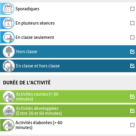
Sporadiques
En plusieurs séances
En classe seulement
Hors classe
En classe et hors classe
DURÉE DE L'ACTIVITÉ
Activités courtes (< 30
minutes)
Activités développées
(Entre 30 et 60 minutes)
Activités élaborées (> 60
minutes)