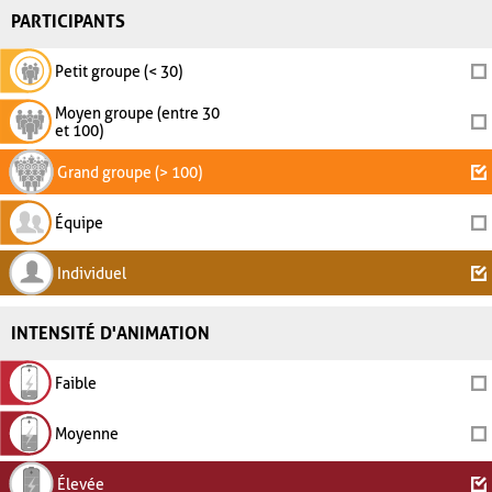
PARTICIPANTS
Petit groupe (< 30)
Moyen groupe (entre 30
et 100)
Grand groupe (> 100)
Équipe
Individuel
INTENSITÉ D'ANIMATION
Faible
Moyenne
Élevée