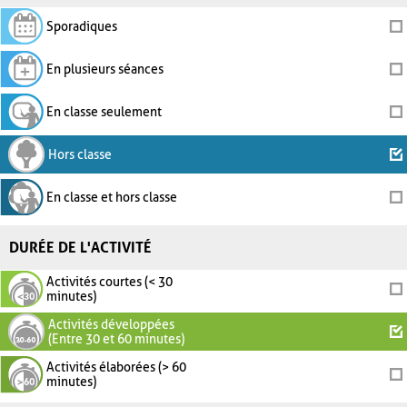
Sporadiques
En plusieurs séances
En classe seulement
Hors classe
En classe et hors classe
DURÉE DE L'ACTIVITÉ
Activités courtes (< 30
minutes)
Activités développées
(Entre 30 et 60 minutes)
Activités élaborées (> 60
minutes)