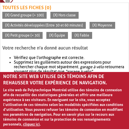
TOUTES LES FICHES (0)
(X) Grand groupe (> 100)
(X) Hors classe
(X) Activités développées (Entre 30 et 60 minutes)
(X) Moyenne
(X) Petit groupe (< 30)
(X) Équipe
(X) Faible
Votre recherche n'a donné aucun résultat
Vérifiez que l'orthographe est correcte.
Supprimez les guillemets autour des expressions pour
rechercher chaque mot séparément.
garage à vélo
retournera
souvent plus de résultat que
"garage à vélo"
.
NOTRE SITE WEB UTILISE DES TÉMOINS AFIN DE
Envisagez d'élargir votre recherche avec
OR
.
garage OR vélo
retournera souvent plus de résultat que
garage à vélo
.
REHAUSSER VOTRE EXPÉRIENCE DE NAVIGATION.
Le site web de Polytechnique Montréal utilise des témoins de connexion
afin de recueillir des statistiques générales et offrir une meilleure
expérience à ses visiteurs. En naviguant sur le site, vous acceptez
l’utilisation de ces témoins selon les modalités spécifiées aux conditions
d’utilisation. Vous pouvez refuser les témoins de connexion en modifiant
vos paramètres de navigation. Pour en savoir plus sur le recours aux
témoins de connexion et sur la protection de vos renseignements
personnels,
cliquez ici
.
Avis de confidentialité et conditions d’utilisation