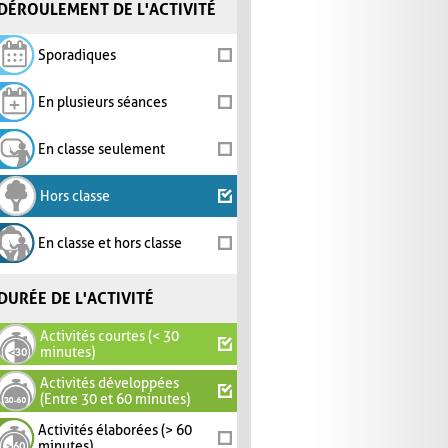
DÉROULEMENT DE L'ACTIVITÉ
Sporadiques
En plusieurs séances
En classe seulement
Hors classe
En classe et hors classe
DURÉE DE L'ACTIVITÉ
Activités courtes (< 30
minutes)
Activités développées
(Entre 30 et 60 minutes)
Activités élaborées (> 60
minutes)