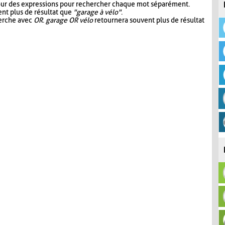
our des expressions pour rechercher chaque mot séparément.
nt plus de résultat que
"garage à vélo"
.
herche avec
OR
.
garage OR vélo
retournera souvent plus de résultat