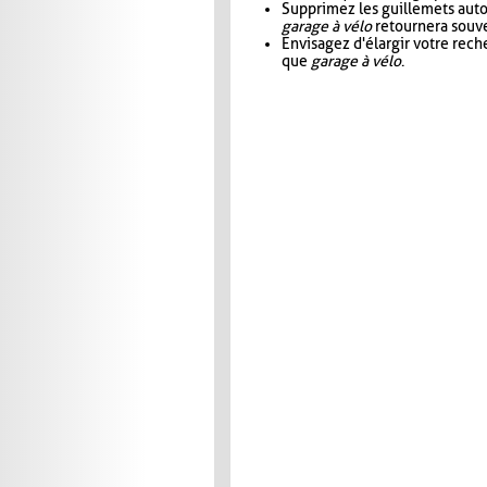
Supprimez les guillemets aut
garage à vélo
retournera souve
Envisagez d'élargir votre rec
que
garage à vélo
.