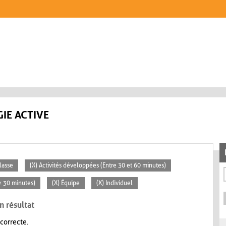
IE ACTIVE
lasse
(X) Activités développées (Entre 30 et 60 minutes)
(< 30 minutes)
(X) Équipe
(X) Individuel
n résultat
 correcte.