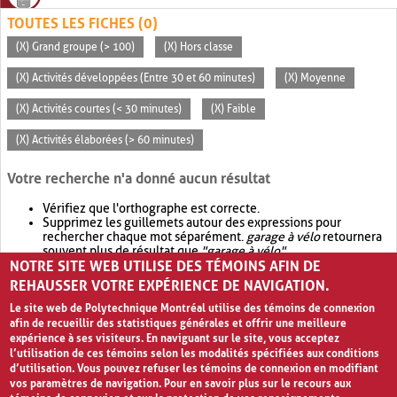
TOUTES LES FICHES (0)
(X) Grand groupe (> 100)
(X) Hors classe
(X) Activités développées (Entre 30 et 60 minutes)
(X) Moyenne
(X) Activités courtes (< 30 minutes)
(X) Faible
(X) Activités élaborées (> 60 minutes)
Votre recherche n'a donné aucun résultat
Vérifiez que l'orthographe est correcte.
Supprimez les guillemets autour des expressions pour
rechercher chaque mot séparément.
garage à vélo
retournera
souvent plus de résultat que
"garage à vélo"
.
NOTRE SITE WEB UTILISE DES TÉMOINS AFIN DE
Envisagez d'élargir votre recherche avec
OR
.
garage OR vélo
retournera souvent plus de résultat que
garage à vélo
.
REHAUSSER VOTRE EXPÉRIENCE DE NAVIGATION.
Le site web de Polytechnique Montréal utilise des témoins de connexion
afin de recueillir des statistiques générales et offrir une meilleure
expérience à ses visiteurs. En naviguant sur le site, vous acceptez
l’utilisation de ces témoins selon les modalités spécifiées aux conditions
d’utilisation. Vous pouvez refuser les témoins de connexion en modifiant
vos paramètres de navigation. Pour en savoir plus sur le recours aux