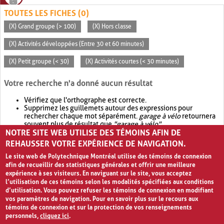
TOUTES LES FICHES (0)
(X) Grand groupe (> 100)
(X) Hors classe
(X) Activités développées (Entre 30 et 60 minutes)
(X) Petit groupe (< 30)
(X) Activités courtes (< 30 minutes)
Votre recherche n'a donné aucun résultat
Vérifiez que l'orthographe est correcte.
Supprimez les guillemets autour des expressions pour
rechercher chaque mot séparément.
garage à vélo
retournera
souvent plus de résultat que
"garage à vélo"
.
NOTRE SITE WEB UTILISE DES TÉMOINS AFIN DE
Envisagez d'élargir votre recherche avec
OR
.
garage OR vélo
retournera souvent plus de résultat que
garage à vélo
.
REHAUSSER VOTRE EXPÉRIENCE DE NAVIGATION.
Le site web de Polytechnique Montréal utilise des témoins de connexion
afin de recueillir des statistiques générales et offrir une meilleure
expérience à ses visiteurs. En naviguant sur le site, vous acceptez
l’utilisation de ces témoins selon les modalités spécifiées aux conditions
d’utilisation. Vous pouvez refuser les témoins de connexion en modifiant
vos paramètres de navigation. Pour en savoir plus sur le recours aux
témoins de connexion et sur la protection de vos renseignements
personnels,
cliquez ici
.
Avis de confidentialité et conditions d’utilisation