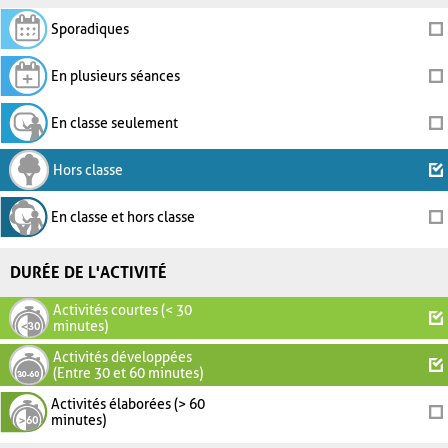
Sporadiques
En plusieurs séances
En classe seulement
Hors classe
En classe et hors classe
DURÉE DE L'ACTIVITÉ
Activités courtes (< 30
minutes)
Activités développées
(Entre 30 et 60 minutes)
Activités élaborées (> 60
minutes)