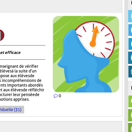
 et efficace
nseignant de vérifier
èves à la suite d'un
opose aux élèves de
rs incompréhensions de
ents importants abordés
t aux élèves de réfléchir
ructurer leur pensée de
0
notions apprises.
iduelle (31)