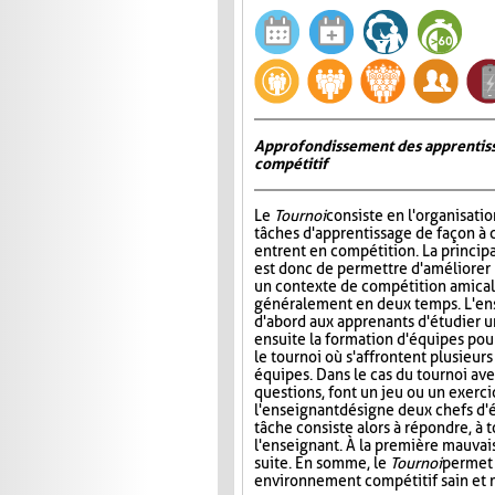
Approfondissement des apprentiss
compétitif
Le
Tournoi
consiste en l'organisati
tâches d'apprentissage de façon à 
entrent en compétition. La princip
est donc de permettre d'améliorer
un contexte de compétition amicale
généralement en deux temps. L'e
d'abord aux apprenants d'étudier un 
ensuite la formation d'équipes pour 
le tournoi où s'affrontent plusieur
équipes. Dans le cas du tournoi ave
questions, font un jeu ou un exerci
l'enseignant désigne deux chefs d'é
tâche consiste alors à répondre, à 
l'enseignant. À la première mauvais
suite. En somme, le
Tournoi
permet 
environnement compétitif sain et 