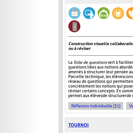
Construction visuelle collaborativ
ou à réviser
La
Toile de questions
sert à facilite
questions liées aux notions abordée
amenés à structurer leur pensée au
Par cette technique, les élèves cons
réseau de questions qui permettent 
concrètement les notions qui pos
réviser certains concepts. En somm
permet aux élèves de structurer de 
Réflexion individuelle (31)
Va
TOURNOI