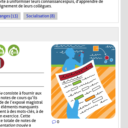
rte à uniformiser leurs connaissances puis, d’apprendre de
seignement de leurs collègues.
anges (13)
Socialisation (8)
ée
consiste à fournir aux
notes de cours qu’ils
de de l’exposé magistral
es éléments manquants
ent à des mots-clés, à de
un exercice. Cette
ce totale de notes de
0
ntation trouée
a