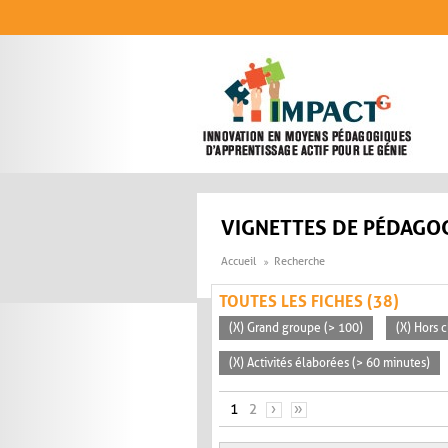
Aller au contenu principal
VIGNETTES DE PÉDAGOG
Accueil
Recherche
TOUTES LES FICHES (38)
(X) Grand groupe (> 100)
(X) Hors c
(X) Activités élaborées (> 60 minutes)
PAGES
1
2
›
»