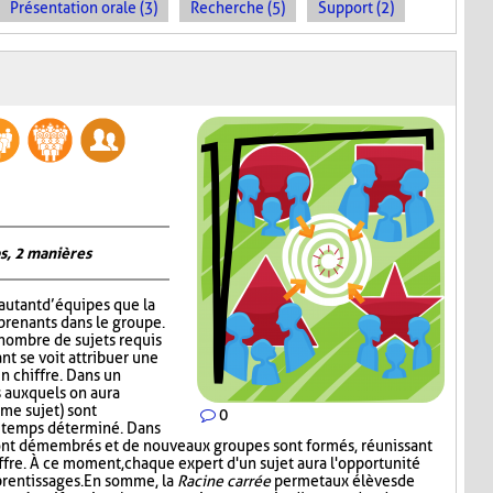
Présentation orale (3)
Recherche (5)
Support (2)
s, 2 manières
autant d’équipes que la
prenants dans le groupe.
 nombre de sujets requis
nt se voit attribuer une
un chiffre. Dans un
 auxquels on aura
me sujet) sont
0
n temps déterminé. Dans
ont démembrés et de nouveaux groupes sont formés, réunissant
ffre. À ce moment, chaque expert d'un sujet aura l'opportunité
prentissages. En somme, la
Racine carrée
permet aux élèves de