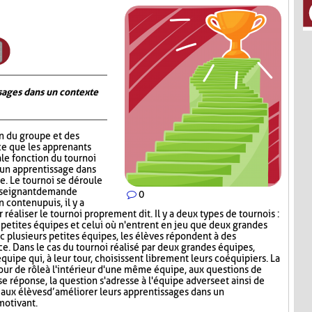
ages dans un contexte
on du groupe et des
ce que les apprenants
ale fonction du tournoi
 un apprentissage dans
. Le tournoi se déroule
nseignant demande
0
contenu puis, il y a
réaliser le tournoi proprement dit. Il y a deux types de tournois :
s petites équipes et celui où n'entrent en jeu que deux grandes
c plusieurs petites équipes, les élèves répondent à des
ce. Dans le cas du tournoi réalisé par deux grandes équipes,
quipe qui, à leur tour, choisissent librement leurs coéquipiers. La
tour de rôle à l'intérieur d'une même équipe, aux questions de
e réponse, la question s'adresse à l'équipe adverse et ainsi de
aux élèves d’améliorer leurs apprentissages dans un
motivant.