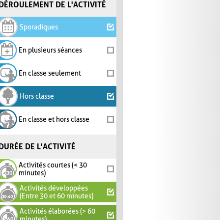
DÉROULEMENT DE L'ACTIVITÉ
Sporadiques
En plusieurs séances
En classe seulement
Hors classe
En classe et hors classe
DURÉE DE L'ACTIVITÉ
Activités courtes (< 30
minutes)
Activités développées
(Entre 30 et 60 minutes)
Activités élaborées (> 60
minutes)