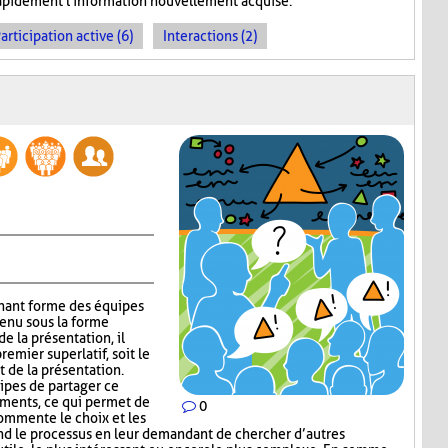
 rapidement l'information nouvellement acquise.
articipation active (6)
Interactions (2)
gnant forme des équipes
tenu sous la forme
e la présentation, il
emier superlatif, soit le
t de la présentation.
uipes de partager ce
guments, ce qui permet de
0
commente le choix et les
nd le processus en leur demandant de chercher d’autres