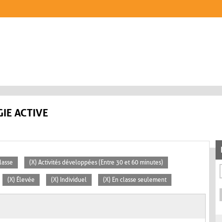
IE ACTIVE
lasse
(X) Activités développées (Entre 30 et 60 minutes)
(X) Élevée
(X) Individuel
(X) En classe seulement