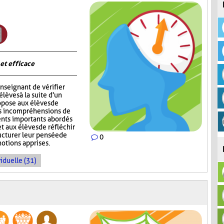
 et efficace
nseignant de vérifier
èves à la suite d'un
opose aux élèves de
rs incompréhensions de
ents importants abordés
t aux élèves de réfléchir
ructurer leur pensée de
0
notions apprises.
iduelle (31)