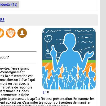
iduelle (31)
TES
quoi ?
igentes
, l’enseignant
e d’enseignement
tes, la présentation est
nne alors un élève à qui
mple en lien avec le
rrait être de répondre
de résumer les idées
0
ir commenté la tâche
épète le processus jusqu’à la fin de sa présentation. En somme, les
nt aux élèves d'assimiler les notions présentées de manière