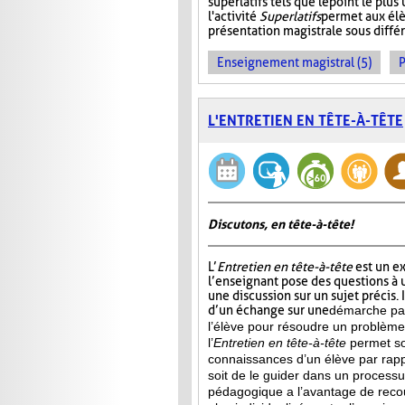
superlatifs tels que le point le plu
l'activité
Superlatifs
permet aux élè
présentation magistrale sous différ
Enseignement magistral (5)
P
L'ENTRETIEN EN TÊTE-À-TÊTE
Discutons, en tête-à-tête!
L’
Entretien en tête-à-tête
est un e
l’enseignant pose des questions à u
une discussion sur un sujet précis. 
d’un échange sur une
démarche par
l’élève pour résoudre un problème 
l’
Entretien en tête-à-tête
permet soi
connaissances d’un élève par rapp
soit de le guider dans un processu
pédagogique a l’avantage de recou