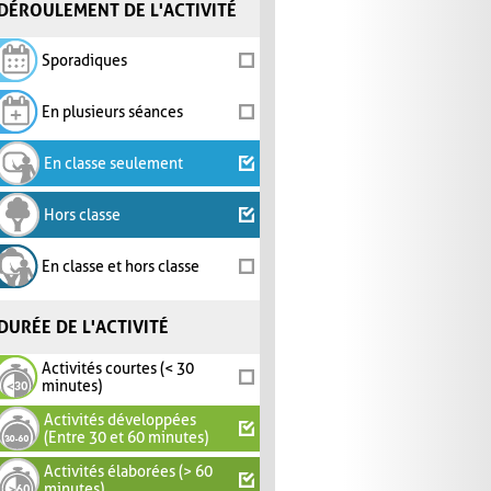
DÉROULEMENT DE L'ACTIVITÉ
Sporadiques
En plusieurs séances
En classe seulement
Hors classe
En classe et hors classe
DURÉE DE L'ACTIVITÉ
Activités courtes (< 30
minutes)
Activités développées
(Entre 30 et 60 minutes)
Activités élaborées (> 60
minutes)