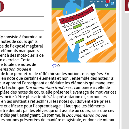
ée
consiste à fournir aux
notes de cours qu’ils
de de l’exposé magistral
es éléments manquants
ent à des mots-clés, à de
un exercice. Cette
ce totale de notes de
0
ntation trouée
a
 de leur permettre de réfléchir sur les notions enseignées. En
e en note que certains éléments et non l’ensemble des notes, ils
leur apprend l’enseignant et déduire les éléments qui manquent.
e la technique
Documentation trouée
est comparée à celle de
plète des notes de cours, elle présente l’avantage de motiver ces
s incite à être plus attentifs à la présentation et, surtout, les
n les invitant à réfléchir sur les notes qui doivent être prises.
ive et efficace pour l’apprentissage, il faut que les éléments
être déduits par les élèves qui ont assisté au cours, sans que ces
aidés par l’enseignant. En somme, la
Documentation trouée
 les notions présentées de manière magistrale, et donc de mieux