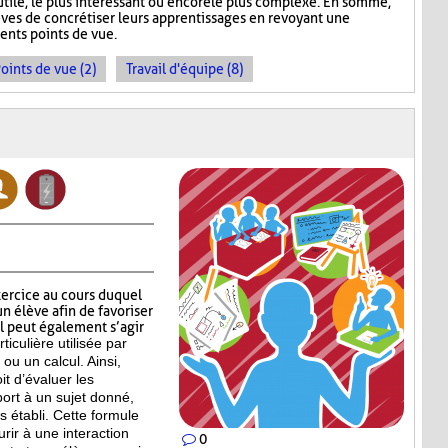
s utile, le plus intéressant ou encore le plus complexe. En somme,
ves de concrétiser leurs apprentissages en revoyant une
ents points de vue.
oints de vue (2)
Travail d'équipe (8)
xercice au cours duquel
n élève afin de favoriser
Il peut également s’agir
ticulière
utilisée par
ou un calcul. Ainsi,
t d’évaluer les
ort à un sujet donné,
s établi. Cette formule
rir à une interaction
0