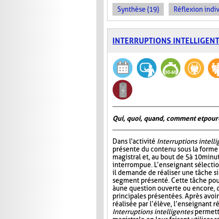
Synthèse (19)
Réflexion indiv
INTERRUPTIONS INTELLIGEN
Qui, quoi, quand, comment et pour
Dans l'activité
Interruptions intell
présente du contenu sous la form
magistral et, au bout de 5 à 10 minu
interrompue. L’enseignant sélectio
il demande de réaliser une tâche si
segment présenté. Cette tâche pou
à une question ouverte ou encore, 
principales présentées. Après avo
réalisée par l’élève, l’enseignant r
Interruptions intelligentes
permette