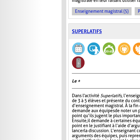
magistrale en leur faisant utiliser
Enseignement magistral (5)
P
SUPERLATIFS
Le +
Dans l'activité
Superlatifs
, l’ensei
de 3 à 5 élèves et présente du con
d’enseignement magistral. À la fin d
demande aux équipes de noter un pr
point qu’ils jugent le plus importan
Ensuite, il demande à certaines éq
point en le justifiant à l’aide d’ar
lancer la discussion. L’enseignant 
arguments des équipes, puis repre