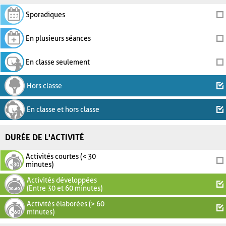
Sporadiques
En plusieurs séances
En classe seulement
Hors classe
En classe et hors classe
DURÉE DE L'ACTIVITÉ
Activités courtes (< 30
minutes)
Activités développées
(Entre 30 et 60 minutes)
Activités élaborées (> 60
minutes)