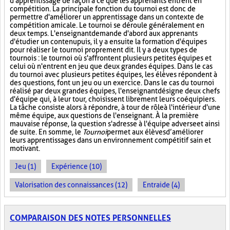
d'apprentissage de façon à ce que les apprenants entrent en
compétition. La principale fonction du tournoi est donc de
permettre d'améliorer un apprentissage dans un contexte de
compétition amicale. Le tournoi se déroule généralement en
deux temps. L'enseignant demande d'abord aux apprenants
d'étudier un contenu puis, il y a ensuite la formation d'équipes
pour réaliser le tournoi proprement dit. Il y a deux types de
tournois : le tournoi où s'affrontent plusieurs petites équipes et
celui où n'entrent en jeu que deux grandes équipes. Dans le cas
du tournoi avec plusieurs petites équipes, les élèves répondent à
des questions, font un jeu ou un exercice. Dans le cas du tournoi
réalisé par deux grandes équipes, l'enseignant désigne deux chefs
d'équipe qui, à leur tour, choisissent librement leurs coéquipiers.
La tâche consiste alors à répondre, à tour de rôle à l'intérieur d'une
même équipe, aux questions de l'enseignant. À la première
mauvaise réponse, la question s'adresse à l'équipe adverse et ainsi
de suite. En somme, le
Tournoi
permet aux élèves d’améliorer
leurs apprentissages dans un environnement compétitif sain et
motivant.
Jeu (1)
Expérience (10)
Valorisation des connaissances (12)
Entraide (4)
COMPARAISON DES NOTES PERSONNELLES