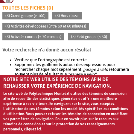
TOUTES LES FICHES (0)
(X) Grand groupe (> 100)
(X) Hors classe
(X) Activités développées (Entre 30 et 60 minutes)
(X) Activités courtes (< 30 minutes)
(X) Petit groupe (< 30)
Votre recherche n'a donné aucun résultat
Vérifiez que l'orthographe est correcte.
Supprimez les guillemets autour des expressions pour
rechercher chaque mot séparément.
garage à vélo
retournera
souvent plus de résultat que
"garage à vélo"
.
NOTRE SITE WEB UTILISE DES TÉMOINS AFIN DE
Envisagez d'élargir votre recherche avec
OR
.
garage OR vélo
retournera souvent plus de résultat que
garage à vélo
.
REHAUSSER VOTRE EXPÉRIENCE DE NAVIGATION.
Le site web de Polytechnique Montréal utilise des témoins de connexion
afin de recueillir des statistiques générales et offrir une meilleure
expérience à ses visiteurs. En naviguant sur le site, vous acceptez
l’utilisation de ces témoins selon les modalités spécifiées aux conditions
d’utilisation. Vous pouvez refuser les témoins de connexion en modifiant
vos paramètres de navigation. Pour en savoir plus sur le recours aux
témoins de connexion et sur la protection de vos renseignements
personnels,
cliquez ici
.
Avis de confidentialité et conditions d’utilisation