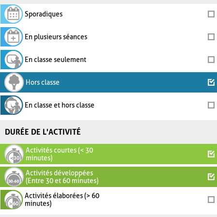
Sporadiques
En plusieurs séances
En classe seulement
Hors classe
En classe et hors classe
DURÉE DE L'ACTIVITÉ
Activités courtes (< 30
minutes)
Activités développées
(Entre 30 et 60 minutes)
Activités élaborées (> 60
minutes)