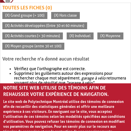
TOUTES LES FICHES (0)
(X) Grand groupe (> 100)
(X) Hors classe
(X) Activités développées (Entre 30 et 60 minutes)
(X) Activités courtes (< 30 minutes)
(X) Individuel
(X) Moyenne
(X) Moyen groupe (entre 30 et 100)
Votre recherche n'a donné aucun résultat
Vérifiez que l'orthographe est correcte.
Supprimez les guillemets autour des expressions pour
rechercher chaque mot séparément.
garage à vélo
retournera
souvent plus de résultat que
"garage à vélo"
.
NOTRE SITE WEB UTILISE DES TÉMOINS AFIN DE
Envisagez d'élargir votre recherche avec
OR
.
garage OR vélo
retournera souvent plus de résultat que
garage à vélo
.
REHAUSSER VOTRE EXPÉRIENCE DE NAVIGATION.
Le site web de Polytechnique Montréal utilise des témoins de connexion
afin de recueillir des statistiques générales et offrir une meilleure
expérience à ses visiteurs. En naviguant sur le site, vous acceptez
l’utilisation de ces témoins selon les modalités spécifiées aux conditions
d’utilisation. Vous pouvez refuser les témoins de connexion en modifiant
vos paramètres de navigation. Pour en savoir plus sur le recours aux