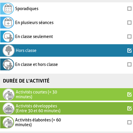
Sporadiques
En plusieurs séances
En classe seulement
Hors classe
En classe et hors classe
DURÉE DE L'ACTIVITÉ
Activités courtes (< 30
minutes)
Activités développées
(Entre 30 et 60 minutes)
Activités élaborées (> 60
minutes)