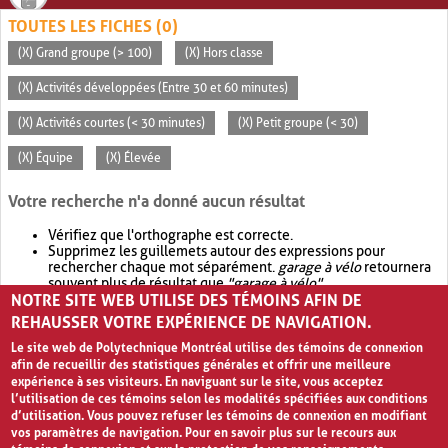
TOUTES LES FICHES (0)
(X) Grand groupe (> 100)
(X) Hors classe
(X) Activités développées (Entre 30 et 60 minutes)
(X) Activités courtes (< 30 minutes)
(X) Petit groupe (< 30)
(X) Équipe
(X) Élevée
Votre recherche n'a donné aucun résultat
Vérifiez que l'orthographe est correcte.
Supprimez les guillemets autour des expressions pour
rechercher chaque mot séparément.
garage à vélo
retournera
souvent plus de résultat que
"garage à vélo"
.
NOTRE SITE WEB UTILISE DES TÉMOINS AFIN DE
Envisagez d'élargir votre recherche avec
OR
.
garage OR vélo
retournera souvent plus de résultat que
garage à vélo
.
REHAUSSER VOTRE EXPÉRIENCE DE NAVIGATION.
Le site web de Polytechnique Montréal utilise des témoins de connexion
afin de recueillir des statistiques générales et offrir une meilleure
expérience à ses visiteurs. En naviguant sur le site, vous acceptez
l’utilisation de ces témoins selon les modalités spécifiées aux conditions
d’utilisation. Vous pouvez refuser les témoins de connexion en modifiant
vos paramètres de navigation. Pour en savoir plus sur le recours aux