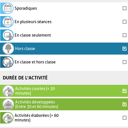
Sporadiques
En plusieurs séances
En classe seulement
Hors classe
En classe et hors classe
DURÉE DE L'ACTIVITÉ
Activités courtes (< 30
minutes)
Activités développées
(Entre 30 et 60 minutes)
Activités élaborées (> 60
minutes)