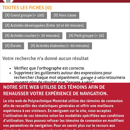
TOUTES LES FICHES (0)
(X) Grand groupe (> 100)
(X) Hors classe
(X) Activités développées (Entre 30 et 60 minutes)
(X) Activités courtes (< 30 minutes)
(X) Petit groupe (< 30)
(X) Élevée
(X) Activités élaborées (> 60 minutes)
Votre recherche n'a donné aucun résultat
Vérifiez que l'orthographe est correcte.
Supprimez les guillemets autour des expressions pour
rechercher chaque mot séparément.
garage à vélo
retournera
souvent plus de résultat que
"garage à vélo"
.
NOTRE SITE WEB UTILISE DES TÉMOINS AFIN DE
Envisagez d'élargir votre recherche avec
OR
.
garage OR vélo
retournera souvent plus de résultat que
garage à vélo
.
REHAUSSER VOTRE EXPÉRIENCE DE NAVIGATION.
Le site web de Polytechnique Montréal utilise des témoins de connexion
afin de recueillir des statistiques générales et offrir une meilleure
expérience à ses visiteurs. En naviguant sur le site, vous acceptez
l’utilisation de ces témoins selon les modalités spécifiées aux conditions
d’utilisation. Vous pouvez refuser les témoins de connexion en modifiant
vos paramètres de navigation. Pour en savoir plus sur le recours aux