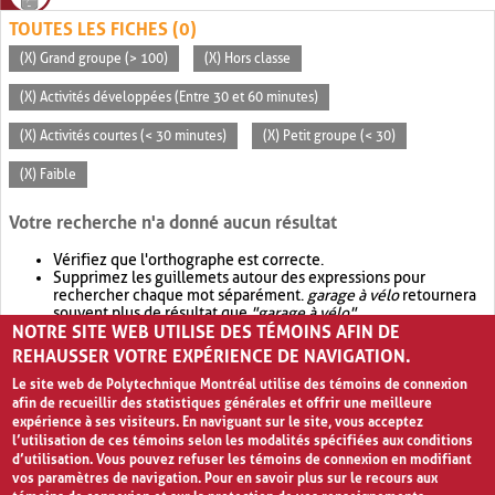
TOUTES LES FICHES (0)
(X) Grand groupe (> 100)
(X) Hors classe
(X) Activités développées (Entre 30 et 60 minutes)
(X) Activités courtes (< 30 minutes)
(X) Petit groupe (< 30)
(X) Faible
Votre recherche n'a donné aucun résultat
Vérifiez que l'orthographe est correcte.
Supprimez les guillemets autour des expressions pour
rechercher chaque mot séparément.
garage à vélo
retournera
souvent plus de résultat que
"garage à vélo"
.
NOTRE SITE WEB UTILISE DES TÉMOINS AFIN DE
Envisagez d'élargir votre recherche avec
OR
.
garage OR vélo
retournera souvent plus de résultat que
garage à vélo
.
REHAUSSER VOTRE EXPÉRIENCE DE NAVIGATION.
Le site web de Polytechnique Montréal utilise des témoins de connexion
afin de recueillir des statistiques générales et offrir une meilleure
expérience à ses visiteurs. En naviguant sur le site, vous acceptez
l’utilisation de ces témoins selon les modalités spécifiées aux conditions
d’utilisation. Vous pouvez refuser les témoins de connexion en modifiant
vos paramètres de navigation. Pour en savoir plus sur le recours aux