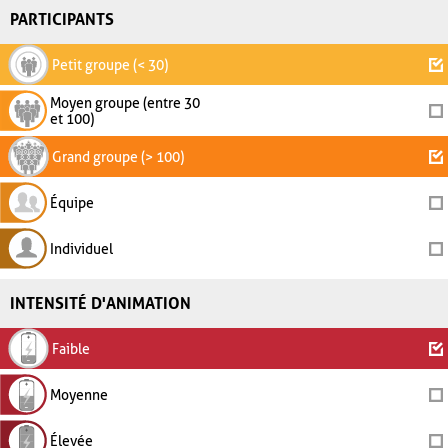
PARTICIPANTS
Petit groupe (< 30)
Moyen groupe (entre 30
et 100)
Grand groupe (> 100)
Équipe
Individuel
INTENSITÉ D'ANIMATION
Faible
Moyenne
Élevée