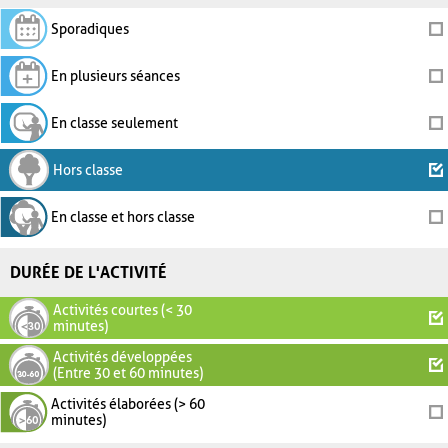
Sporadiques
En plusieurs séances
En classe seulement
Hors classe
En classe et hors classe
DURÉE DE L'ACTIVITÉ
Activités courtes (< 30
minutes)
Activités développées
(Entre 30 et 60 minutes)
Activités élaborées (> 60
minutes)