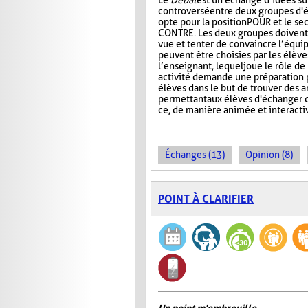
Le
Débat
est un échange d’idées su
controversé entre deux groupes d'é
opte pour la position POUR et le se
CONTRE. Les deux groupes doivent 
vue et tenter de convaincre l’équip
peuvent être choisies par les élèv
l’enseignant, lequel joue le rôle d
activité demande une préparation p
élèves dans le but de trouver des 
permettant aux élèves d'échanger d
ce, de manière animée et interacti
Échanges (13)
Opinion (8)
POINT À CLARIFIER