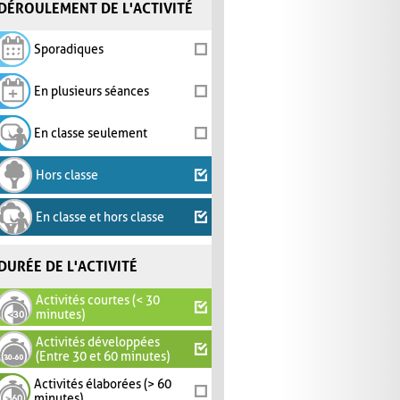
DÉROULEMENT DE L'ACTIVITÉ
Sporadiques
En plusieurs séances
En classe seulement
Hors classe
En classe et hors classe
DURÉE DE L'ACTIVITÉ
Activités courtes (< 30
minutes)
Activités développées
(Entre 30 et 60 minutes)
Activités élaborées (> 60
minutes)