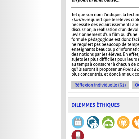
Un point m'embrouille...
Tel que son nom l'indique, la tech
clarifier
requiert que les élèves cibl
nécessite des éclaircissements apr
discussion, la réalisation d'un devoi
le visionnement d'un film ou d'une 
formule pédagogique est donc facil
ne requiert pas beaucoup de temps,
enseignants beaucoup d'informati
des notions par les élèves. En effe
sujets les plus difficiles pour leur
au temps à consacrer à chacun de ce
qu'ils auront à proposer un
Point à c
plus concentrés, et donc à mieux c
Réflexion individuelle (31)
Q
DILEMMES ÉTHIQUES