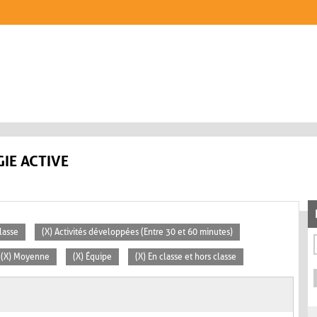
IE ACTIVE
lasse
(X) Activités développées (Entre 30 et 60 minutes)
(X) Moyenne
(X) Équipe
(X) En classe et hors classe