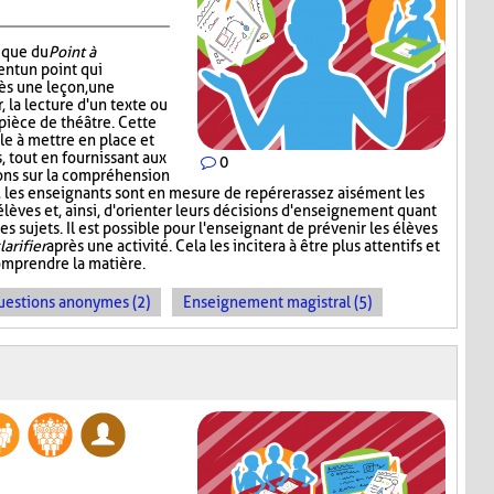
nique du
Point à
ent un point qui
ès une leçon, une
r, la lecture d'un texte ou
pièce de théâtre. Cette
e à mettre en place et
 tout en fournissant aux
0
ons sur la compréhension
t, les enseignants sont en mesure de repérer assez aisément les
s élèves et, ainsi, d'orienter leurs décisions d'enseignement quant
s sujets. Il est possible pour l'enseignant de prévenir les élèves
larifier
après une activité. Cela les incitera à être plus attentifs et
omprendre la matière.
uestions anonymes (2)
Enseignement magistral (5)