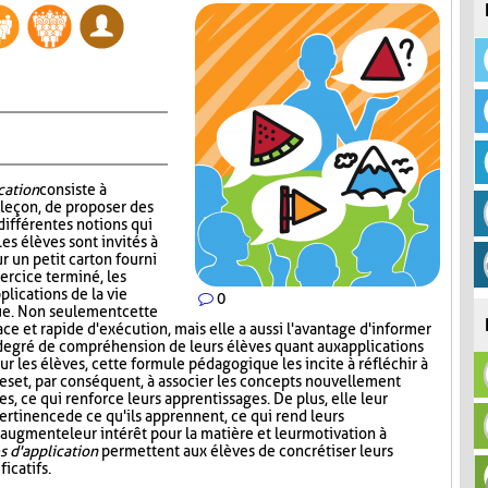
cation
consiste à
 leçon, de proposer des
 différentes notions qui
es élèves sont invités à
r un petit carton fourni
xercice terminé, les
lications de la vie
0
ue. Non seulement cette
ace et rapide d'exécution, mais elle a aussi l'avantage d'informer
degré de compréhension de leurs élèves quant aux applications
our les élèves, cette formule pédagogique les incite à réfléchir à
es et, par conséquent, à associer les concepts nouvellement
s, ce qui renforce leurs apprentissages. De plus, elle leur
ertinence de ce qu'ils apprennent, ce qui rend leurs
 augmente leur intérêt pour la matière et leur motivation à
 d'application
permettent aux élèves de concrétiser leurs
icatifs.