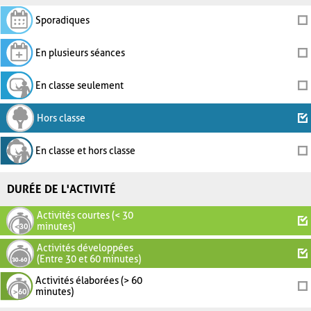
Sporadiques
En plusieurs séances
En classe seulement
Hors classe
En classe et hors classe
DURÉE DE L'ACTIVITÉ
Activités courtes (< 30
minutes)
Activités développées
(Entre 30 et 60 minutes)
Activités élaborées (> 60
minutes)