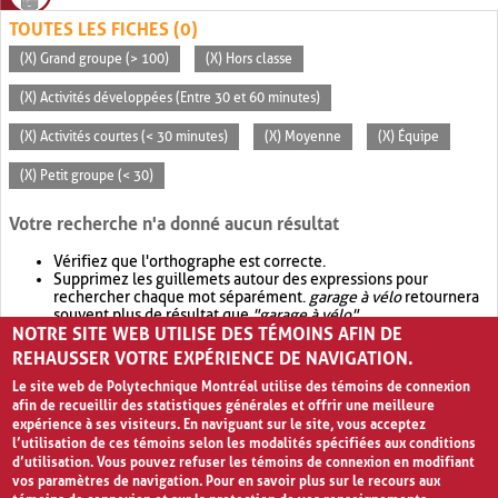
TOUTES LES FICHES (0)
(X) Grand groupe (> 100)
(X) Hors classe
(X) Activités développées (Entre 30 et 60 minutes)
(X) Activités courtes (< 30 minutes)
(X) Moyenne
(X) Équipe
(X) Petit groupe (< 30)
Votre recherche n'a donné aucun résultat
Vérifiez que l'orthographe est correcte.
Supprimez les guillemets autour des expressions pour
rechercher chaque mot séparément.
garage à vélo
retournera
souvent plus de résultat que
"garage à vélo"
.
NOTRE SITE WEB UTILISE DES TÉMOINS AFIN DE
Envisagez d'élargir votre recherche avec
OR
.
garage OR vélo
retournera souvent plus de résultat que
garage à vélo
.
REHAUSSER VOTRE EXPÉRIENCE DE NAVIGATION.
Le site web de Polytechnique Montréal utilise des témoins de connexion
afin de recueillir des statistiques générales et offrir une meilleure
expérience à ses visiteurs. En naviguant sur le site, vous acceptez
l’utilisation de ces témoins selon les modalités spécifiées aux conditions
d’utilisation. Vous pouvez refuser les témoins de connexion en modifiant
vos paramètres de navigation. Pour en savoir plus sur le recours aux