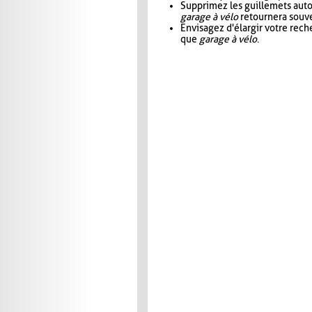
Supprimez les guillemets aut
garage à vélo
retournera souve
Envisagez d'élargir votre rec
que
garage à vélo
.