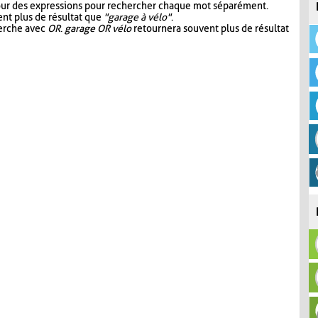
our des expressions pour rechercher chaque mot séparément.
nt plus de résultat que
"garage à vélo"
.
herche avec
OR
.
garage OR vélo
retournera souvent plus de résultat