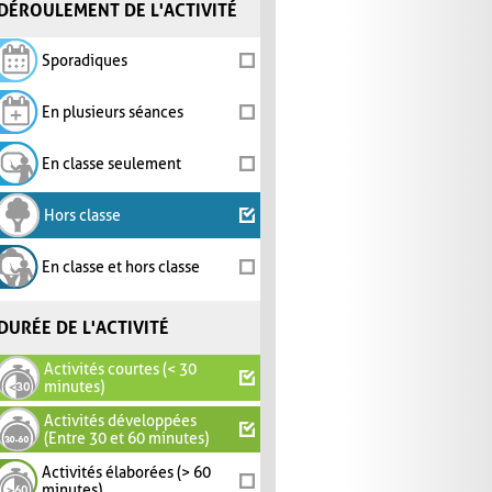
DÉROULEMENT DE L'ACTIVITÉ
Sporadiques
En plusieurs séances
En classe seulement
Hors classe
En classe et hors classe
DURÉE DE L'ACTIVITÉ
Activités courtes (< 30
minutes)
Activités développées
(Entre 30 et 60 minutes)
Activités élaborées (> 60
minutes)