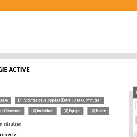
IE ACTIVE
lasse
(X) Activités développées (Entre 30 et 60 minutes)
(X) Moyenne
(X) Individuel
(X) Équipe
(X) Faible
n résultat
 correcte.