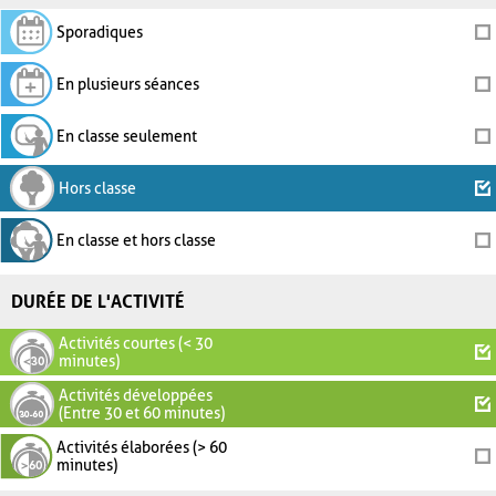
Sporadiques
En plusieurs séances
En classe seulement
Hors classe
En classe et hors classe
DURÉE DE L'ACTIVITÉ
Activités courtes (< 30
minutes)
Activités développées
(Entre 30 et 60 minutes)
Activités élaborées (> 60
minutes)