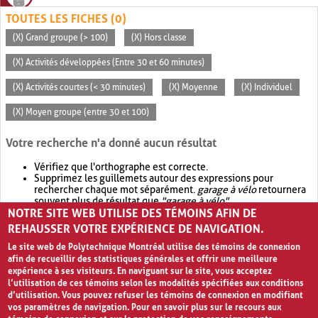
TOUTES LES FICHES (0)
(X) Grand groupe (> 100)
(X) Hors classe
(X) Activités développées (Entre 30 et 60 minutes)
(X) Activités courtes (< 30 minutes)
(X) Moyenne
(X) Individuel
(X) Moyen groupe (entre 30 et 100)
Votre recherche n'a donné aucun résultat
Vérifiez que l'orthographe est correcte.
Supprimez les guillemets autour des expressions pour
rechercher chaque mot séparément.
garage à vélo
retournera
souvent plus de résultat que
"garage à vélo"
.
NOTRE SITE WEB UTILISE DES TÉMOINS AFIN DE
Envisagez d'élargir votre recherche avec
OR
.
garage OR vélo
retournera souvent plus de résultat que
garage à vélo
.
REHAUSSER VOTRE EXPÉRIENCE DE NAVIGATION.
Le site web de Polytechnique Montréal utilise des témoins de connexion
afin de recueillir des statistiques générales et offrir une meilleure
expérience à ses visiteurs. En naviguant sur le site, vous acceptez
l’utilisation de ces témoins selon les modalités spécifiées aux conditions
d’utilisation. Vous pouvez refuser les témoins de connexion en modifiant
vos paramètres de navigation. Pour en savoir plus sur le recours aux