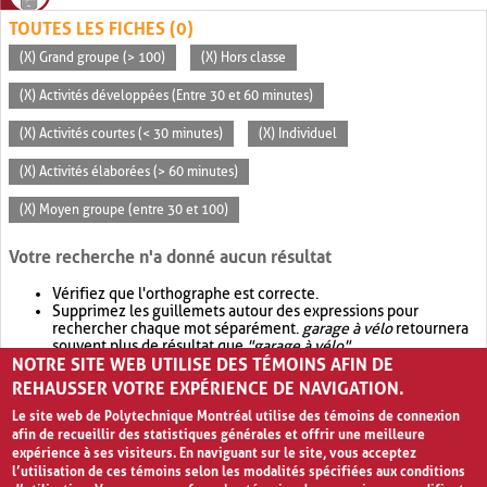
TOUTES LES FICHES (0)
(X) Grand groupe (> 100)
(X) Hors classe
(X) Activités développées (Entre 30 et 60 minutes)
(X) Activités courtes (< 30 minutes)
(X) Individuel
(X) Activités élaborées (> 60 minutes)
(X) Moyen groupe (entre 30 et 100)
Votre recherche n'a donné aucun résultat
Vérifiez que l'orthographe est correcte.
Supprimez les guillemets autour des expressions pour
rechercher chaque mot séparément.
garage à vélo
retournera
souvent plus de résultat que
"garage à vélo"
.
NOTRE SITE WEB UTILISE DES TÉMOINS AFIN DE
Envisagez d'élargir votre recherche avec
OR
.
garage OR vélo
retournera souvent plus de résultat que
garage à vélo
.
REHAUSSER VOTRE EXPÉRIENCE DE NAVIGATION.
Le site web de Polytechnique Montréal utilise des témoins de connexion
afin de recueillir des statistiques générales et offrir une meilleure
expérience à ses visiteurs. En naviguant sur le site, vous acceptez
l’utilisation de ces témoins selon les modalités spécifiées aux conditions