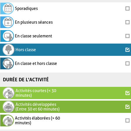
Sporadiques
En plusieurs séances
En classe seulement
Hors classe
En classe et hors classe
DURÉE DE L'ACTIVITÉ
Activités courtes (< 30
minutes)
Activités développées
(Entre 30 et 60 minutes)
Activités élaborées (> 60
minutes)