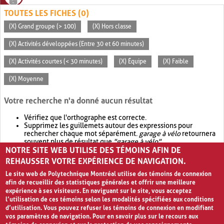
TOUTES LES FICHES (0)
(X) Grand groupe (> 100)
(X) Hors classe
(X) Activités développées (Entre 30 et 60 minutes)
(X) Activités courtes (< 30 minutes)
(X) Équipe
(X) Faible
(X) Moyenne
Votre recherche n'a donné aucun résultat
Vérifiez que l'orthographe est correcte.
Supprimez les guillemets autour des expressions pour
rechercher chaque mot séparément.
garage à vélo
retournera
souvent plus de résultat que
"garage à vélo"
.
NOTRE SITE WEB UTILISE DES TÉMOINS AFIN DE
Envisagez d'élargir votre recherche avec
OR
.
garage OR vélo
retournera souvent plus de résultat que
garage à vélo
.
REHAUSSER VOTRE EXPÉRIENCE DE NAVIGATION.
Le site web de Polytechnique Montréal utilise des témoins de connexion
afin de recueillir des statistiques générales et offrir une meilleure
expérience à ses visiteurs. En naviguant sur le site, vous acceptez
l’utilisation de ces témoins selon les modalités spécifiées aux conditions
d’utilisation. Vous pouvez refuser les témoins de connexion en modifiant
vos paramètres de navigation. Pour en savoir plus sur le recours aux