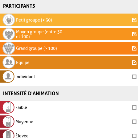
PARTICIPANTS
Petit groupe (< 30)
Moyen groupe (entre 30
et 100)
Grand groupe (> 100)
Équipe
Individuel
INTENSITÉ D'ANIMATION
Faible
Moyenne
Élevée