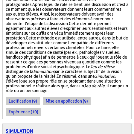
protagonistes. Après le jeu de rôle se tient une discussion et c'est à
ce moment que les observateurs donnent leurs commentaires
aux autres élèves. Ainsi, les observateurs doivent avoir des
observations précises à faire et des éléments à noter pour
alimenter l'étape de la discussion. Cette dernière permet
également aux autres élèves d'exprimer leurs sentiments et leurs
émotions sur ce qu'ils ont vécu immédiatement après leur
prestation. Cette méthode est utilisée, entre autres, dans le but de
développer des attitudes comme l’empathie de différents
professionnels envers certaines clientèles. Pour ce faire, elle
simule des conditions de santé (par ex., pathologies visuelles,
handicap physique) afin de permettre à ceux qui jouent le rôle de
ressentir ce que ces personnes vivent au quotidien comme les
problèmes d'ordre social et psychologique. Le
Jeu de rôle
se
distingue de la
Simulation
par le caractère subjectif de la vision
qu’on propose de la réalité. En résumé, dans une
Simulation
,
l'élève joue son propre rôle en se projetant dans une situation
professionnelle réaliste alors que, dans un
Jeu de rôle
, il campe un
rôle ou un personnage.
Ludification (9)
Mise en application (9)
Expérience (10)
SIMULATION