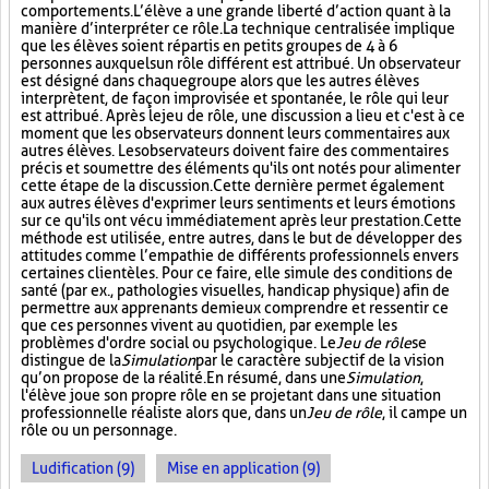
comportements. L’élève a une grande liberté d’action quant à la
manière d’interpréter ce rôle. La technique centralisée implique
que les élèves soient répartis en petits groupes de 4 à 6
personnes auxquels un rôle différent est attribué. Un observateur
est désigné dans chaque groupe alors que les autres élèves
interprètent, de façon improvisée et spontanée, le rôle qui leur
est attribué. Après le jeu de rôle, une discussion a lieu et c'est à ce
moment que les observateurs donnent leurs commentaires aux
autres élèves. Les observateurs doivent faire des commentaires
précis et soumettre des éléments qu'ils ont notés pour alimenter
cette étape de la discussion. Cette dernière permet également
aux autres élèves d'exprimer leurs sentiments et leurs émotions
sur ce qu'ils ont vécu immédiatement après leur prestation. Cette
méthode est utilisée, entre autres, dans le but de développer des
attitudes comme l’empathie de différents professionnels envers
certaines clientèles. Pour ce faire, elle simule des conditions de
santé (par ex., pathologies visuelles, handicap physique) afin de
permettre aux apprenants de mieux comprendre et ressentir ce
que ces personnes vivent au quotidien, par exemple les
problèmes d'ordre social ou psychologique. Le
Jeu de rôle
se
distingue de la
Simulation
par le caractère subjectif de la vision
qu’on propose de la réalité. En résumé, dans une
Simulation
,
l'élève joue son propre rôle en se projetant dans une situation
professionnelle réaliste alors que, dans un
Jeu de rôle
, il campe un
rôle ou un personnage.
Ludification (9)
Mise en application (9)