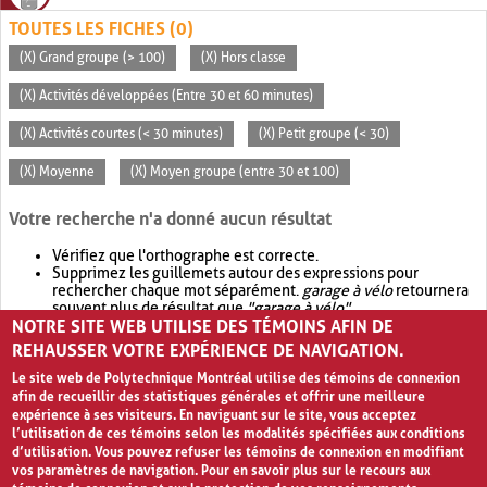
TOUTES LES FICHES (0)
(X) Grand groupe (> 100)
(X) Hors classe
(X) Activités développées (Entre 30 et 60 minutes)
(X) Activités courtes (< 30 minutes)
(X) Petit groupe (< 30)
(X) Moyenne
(X) Moyen groupe (entre 30 et 100)
Votre recherche n'a donné aucun résultat
Vérifiez que l'orthographe est correcte.
Supprimez les guillemets autour des expressions pour
rechercher chaque mot séparément.
garage à vélo
retournera
souvent plus de résultat que
"garage à vélo"
.
NOTRE SITE WEB UTILISE DES TÉMOINS AFIN DE
Envisagez d'élargir votre recherche avec
OR
.
garage OR vélo
retournera souvent plus de résultat que
garage à vélo
.
REHAUSSER VOTRE EXPÉRIENCE DE NAVIGATION.
Le site web de Polytechnique Montréal utilise des témoins de connexion
afin de recueillir des statistiques générales et offrir une meilleure
expérience à ses visiteurs. En naviguant sur le site, vous acceptez
l’utilisation de ces témoins selon les modalités spécifiées aux conditions
d’utilisation. Vous pouvez refuser les témoins de connexion en modifiant
vos paramètres de navigation. Pour en savoir plus sur le recours aux