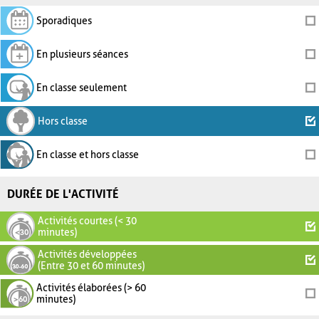
Sporadiques
En plusieurs séances
En classe seulement
Hors classe
En classe et hors classe
DURÉE DE L'ACTIVITÉ
Activités courtes (< 30
minutes)
Activités développées
(Entre 30 et 60 minutes)
Activités élaborées (> 60
minutes)