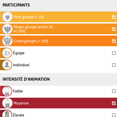
PARTICIPANTS
Petit groupe (< 30)
Moyen groupe (entre 30
et 100)
Grand groupe (> 100)
Équipe
Individuel
INTENSITÉ D'ANIMATION
Faible
Moyenne
Élevée