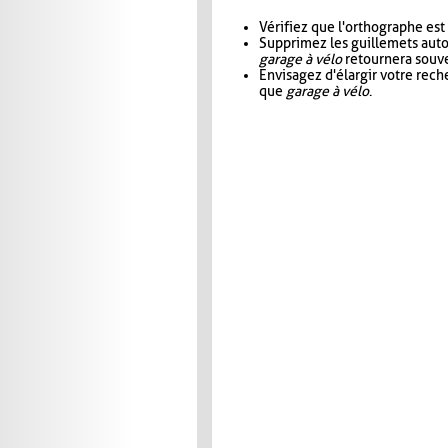
Vérifiez que l'orthographe est
Supprimez les guillemets aut
garage à vélo
retournera souve
Envisagez d'élargir votre rec
que
garage à vélo
.