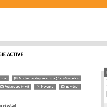
IE ACTIVE
lasse
(X) Activités développées (Entre 30 et 60 minutes)
(X) Petit groupe (< 30)
(X) Moyenne
(X) Individuel
n résultat