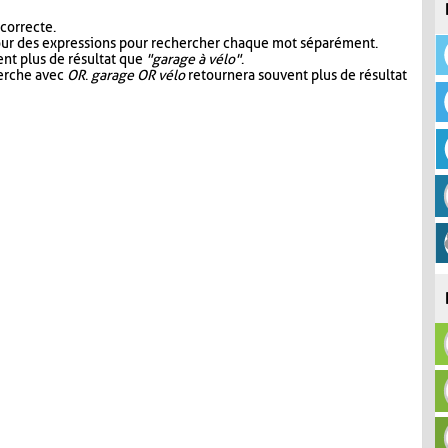
 correcte.
our des expressions pour rechercher chaque mot séparément.
nt plus de résultat que
"garage à vélo"
.
herche avec
OR
.
garage OR vélo
retournera souvent plus de résultat