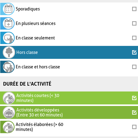
Sporadiques
En plusieurs séances
En classe seulement
Hors classe
En classe et hors classe
DURÉE DE L'ACTIVITÉ
Activités courtes (< 30
minutes)
Activités développées
(Entre 30 et 60 minutes)
Activités élaborées (> 60
minutes)