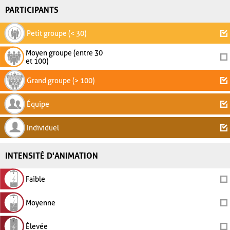
PARTICIPANTS
Petit groupe (< 30)
Moyen groupe (entre 30
et 100)
Grand groupe (> 100)
Équipe
Individuel
INTENSITÉ D'ANIMATION
Faible
Moyenne
Élevée