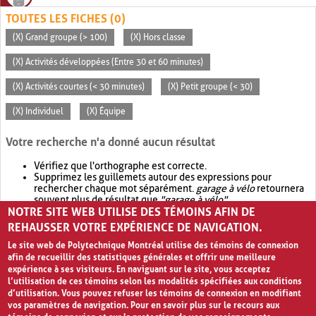
TOUTES LES FICHES (0)
(X) Grand groupe (> 100)
(X) Hors classe
(X) Activités développées (Entre 30 et 60 minutes)
(X) Activités courtes (< 30 minutes)
(X) Petit groupe (< 30)
(X) Individuel
(X) Équipe
Votre recherche n'a donné aucun résultat
Vérifiez que l'orthographe est correcte.
Supprimez les guillemets autour des expressions pour
rechercher chaque mot séparément.
garage à vélo
retournera
souvent plus de résultat que
"garage à vélo"
.
NOTRE SITE WEB UTILISE DES TÉMOINS AFIN DE
Envisagez d'élargir votre recherche avec
OR
.
garage OR vélo
retournera souvent plus de résultat que
garage à vélo
.
REHAUSSER VOTRE EXPÉRIENCE DE NAVIGATION.
Le site web de Polytechnique Montréal utilise des témoins de connexion
afin de recueillir des statistiques générales et offrir une meilleure
expérience à ses visiteurs. En naviguant sur le site, vous acceptez
l’utilisation de ces témoins selon les modalités spécifiées aux conditions
d’utilisation. Vous pouvez refuser les témoins de connexion en modifiant
vos paramètres de navigation. Pour en savoir plus sur le recours aux