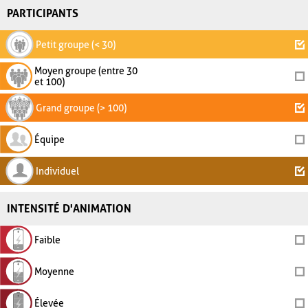
PARTICIPANTS
Petit groupe (< 30)
Moyen groupe (entre 30
et 100)
Grand groupe (> 100)
Équipe
Individuel
INTENSITÉ D'ANIMATION
Faible
Moyenne
Élevée