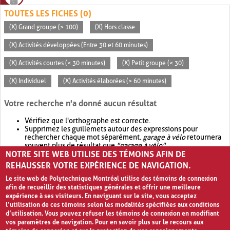
TOUTES LES FICHES (0)
(X) Grand groupe (> 100)
(X) Hors classe
(X) Activités développées (Entre 30 et 60 minutes)
(X) Activités courtes (< 30 minutes)
(X) Petit groupe (< 30)
(X) Individuel
(X) Activités élaborées (> 60 minutes)
Votre recherche n'a donné aucun résultat
Vérifiez que l'orthographe est correcte.
Supprimez les guillemets autour des expressions pour
rechercher chaque mot séparément.
garage à vélo
retournera
souvent plus de résultat que
"garage à vélo"
.
NOTRE SITE WEB UTILISE DES TÉMOINS AFIN DE
Envisagez d'élargir votre recherche avec
OR
.
garage OR vélo
retournera souvent plus de résultat que
garage à vélo
.
REHAUSSER VOTRE EXPÉRIENCE DE NAVIGATION.
Le site web de Polytechnique Montréal utilise des témoins de connexion
afin de recueillir des statistiques générales et offrir une meilleure
expérience à ses visiteurs. En naviguant sur le site, vous acceptez
l’utilisation de ces témoins selon les modalités spécifiées aux conditions
d’utilisation. Vous pouvez refuser les témoins de connexion en modifiant
vos paramètres de navigation. Pour en savoir plus sur le recours aux