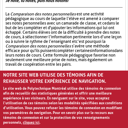
Je note, tu notes, puis nous notons!
La
Comparaison des notes personnelles
est une activité
pédagogique au cours de laquelle l’élève est amené à comparer
ses notes personnelles avec un camarade de classe, et ce dans le
but de les compléter et d'y ajouter les informations qui lui ont
échappé. Certains élèves ont de la difficulté à prendre des notes
de cours, à sélectionner l’information pertinente lors d’une leçon
ou à suivre le rythme de l’enseignant et c’est pourquoi la
Comparaison des notes personnelles
s’avère une méthode
efficace pour qu'ils puissent compléter certaines informations dans
leurs notes de cours. Cette formule pédagogique favorise non
seulement une meilleure prise de notes, mais également un
travail de coopération entre les pairs.
Partage (13)
Synthèse (19)
Analyse critique (12)
NOTRE SITE WEB UTILISE DES TÉMOINS AFIN DE
REHAUSSER VOTRE EXPÉRIENCE DE NAVIGATION.
Le site web de Polytechnique Montréal utilise des témoins de connexion
afin de recueillir des statistiques générales et offrir une meilleure
expérience à ses visiteurs. En naviguant sur le site, vous acceptez
l’utilisation de ces témoins selon les modalités spécifiées aux conditions
d’utilisation. Vous pouvez refuser les témoins de connexion en modifiant
vos paramètres de navigation. Pour en savoir plus sur le recours aux
témoins de connexion et sur la protection de vos renseignements
personnels,
cliquez ici
.
Avis de confidentialité et conditions d’utilisation