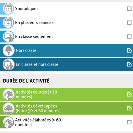
Sporadiques
En plusieurs séances
En classe seulement
Hors classe
En classe et hors classe
DURÉE DE L'ACTIVITÉ
Activités courtes (< 30
minutes)
Activités développées
(Entre 30 et 60 minutes)
Activités élaborées (> 60
minutes)