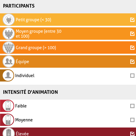
PARTICIPANTS
Petit groupe (< 30)
Moyen groupe (entre 30
et 100)
Grand groupe (> 100)
Équipe
Individuel
INTENSITÉ D'ANIMATION
Faible
Moyenne
Élevée