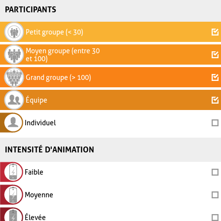
PARTICIPANTS
Petit groupe (< 30)
Moyen groupe (entre 30
et 100)
Grand groupe (> 100)
Équipe
Individuel
INTENSITÉ D'ANIMATION
Faible
Moyenne
Élevée