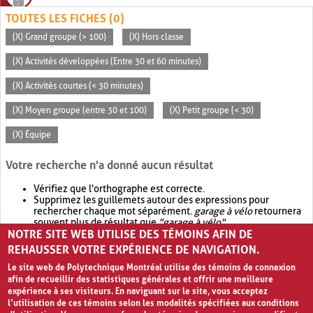
TOUTES LES FICHES (0)
(X) Grand groupe (> 100)
(X) Hors classe
(X) Activités développées (Entre 30 et 60 minutes)
(X) Activités courtes (< 30 minutes)
(X) Moyen groupe (entre 30 et 100)
(X) Petit groupe (< 30)
(X) Équipe
Votre recherche n'a donné aucun résultat
Vérifiez que l'orthographe est correcte.
Supprimez les guillemets autour des expressions pour
rechercher chaque mot séparément.
garage à vélo
retournera
souvent plus de résultat que
"garage à vélo"
.
NOTRE SITE WEB UTILISE DES TÉMOINS AFIN DE
Envisagez d'élargir votre recherche avec
OR
.
garage OR vélo
retournera souvent plus de résultat que
garage à vélo
.
REHAUSSER VOTRE EXPÉRIENCE DE NAVIGATION.
Le site web de Polytechnique Montréal utilise des témoins de connexion
afin de recueillir des statistiques générales et offrir une meilleure
expérience à ses visiteurs. En naviguant sur le site, vous acceptez
l’utilisation de ces témoins selon les modalités spécifiées aux conditions