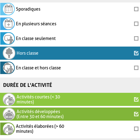
Sporadiques
En plusieurs séances
En classe seulement
Hors classe
En classe et hors classe
DURÉE DE L'ACTIVITÉ
Activités courtes (< 30
minutes)
Activités développées
(Entre 30 et 60 minutes)
Activités élaborées (> 60
minutes)