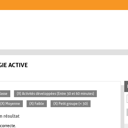
IE ACTIVE
lasse
(X) Activités développées (Entre 30 et 60 minutes)
(X) Moyenne
(X) Faible
(X) Petit groupe (< 30)
n résultat
 correcte.