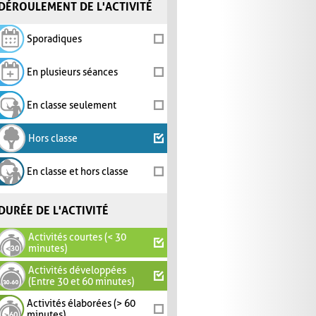
DÉROULEMENT DE L'ACTIVITÉ
Sporadiques
En plusieurs séances
En classe seulement
Hors classe
En classe et hors classe
DURÉE DE L'ACTIVITÉ
Activités courtes (< 30
minutes)
Activités développées
(Entre 30 et 60 minutes)
Activités élaborées (> 60
minutes)