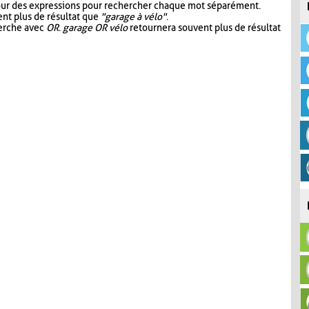
our des expressions pour rechercher chaque mot séparément.
nt plus de résultat que
"garage à vélo"
.
herche avec
OR
.
garage OR vélo
retournera souvent plus de résultat