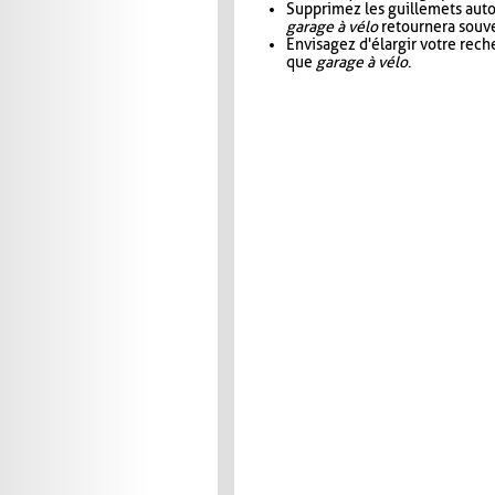
Supprimez les guillemets aut
garage à vélo
retournera souve
Envisagez d'élargir votre rec
que
garage à vélo
.