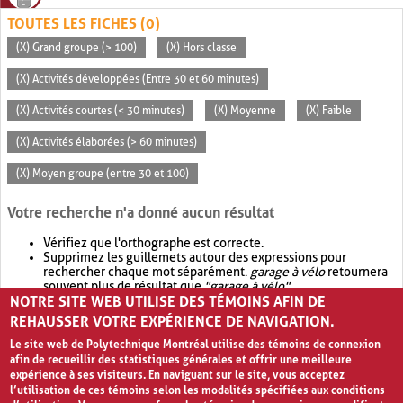
TOUTES LES FICHES (0)
(X) Grand groupe (> 100)
(X) Hors classe
(X) Activités développées (Entre 30 et 60 minutes)
(X) Activités courtes (< 30 minutes)
(X) Moyenne
(X) Faible
(X) Activités élaborées (> 60 minutes)
(X) Moyen groupe (entre 30 et 100)
Votre recherche n'a donné aucun résultat
Vérifiez que l'orthographe est correcte.
Supprimez les guillemets autour des expressions pour
rechercher chaque mot séparément.
garage à vélo
retournera
souvent plus de résultat que
"garage à vélo"
.
NOTRE SITE WEB UTILISE DES TÉMOINS AFIN DE
Envisagez d'élargir votre recherche avec
OR
.
garage OR vélo
retournera souvent plus de résultat que
garage à vélo
.
REHAUSSER VOTRE EXPÉRIENCE DE NAVIGATION.
Le site web de Polytechnique Montréal utilise des témoins de connexion
afin de recueillir des statistiques générales et offrir une meilleure
expérience à ses visiteurs. En naviguant sur le site, vous acceptez
l’utilisation de ces témoins selon les modalités spécifiées aux conditions