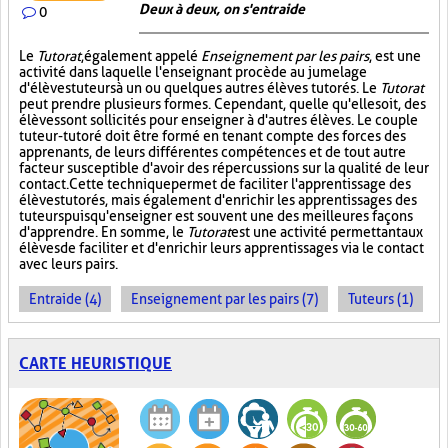
Deux à deux, on s'entraide
0
Le
Tutorat
, également appelé
Enseignement par les pairs
, est une
activité dans laquelle l'enseignant procède au jumelage
d'élèves tuteurs à un ou quelques autres élèves tutorés. Le
Tutorat
peut prendre plusieurs formes. Cependant, quelle qu'elle soit, des
élèves sont sollicités pour enseigner à d'autres élèves. Le couple
tuteur-tutoré doit être formé en tenant compte des forces des
apprenants, de leurs différentes compétences et de tout autre
facteur susceptible d'avoir des répercussions sur la qualité de leur
contact. Cette technique permet de faciliter l'apprentissage des
élèves tutorés, mais également d'enrichir les apprentissages des
tuteurs puisqu'enseigner est souvent une des meilleures façons
d'apprendre. En somme, le
Tutorat
est une activité permettant aux
élèves de faciliter et d'enrichir leurs apprentissages via le contact
avec leurs pairs.
Entraide (4)
Enseignement par les pairs (7)
Tuteurs (1)
CARTE HEURISTIQUE