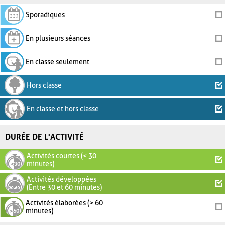
Sporadiques
En plusieurs séances
En classe seulement
Hors classe
En classe et hors classe
DURÉE DE L'ACTIVITÉ
Activités courtes (< 30
minutes)
Activités développées
(Entre 30 et 60 minutes)
Activités élaborées (> 60
minutes)