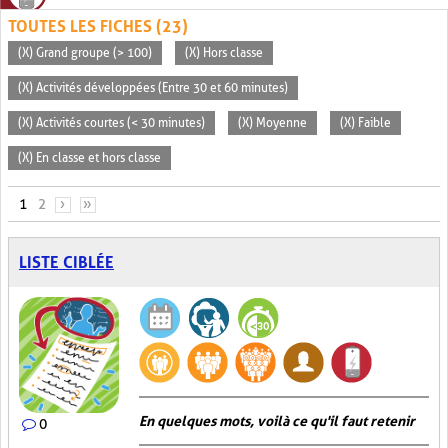
TOUTES LES FICHES (23)
(X) Grand groupe (> 100)
(X) Hors classe
(X) Activités développées (Entre 30 et 60 minutes)
(X) Activités courtes (< 30 minutes)
(X) Moyenne
(X) Faible
(X) En classe et hors classe
PAGES
1
2
›
»
LISTE CIBLÉE
En quelques mots, voilà ce qu'il faut retenir
0