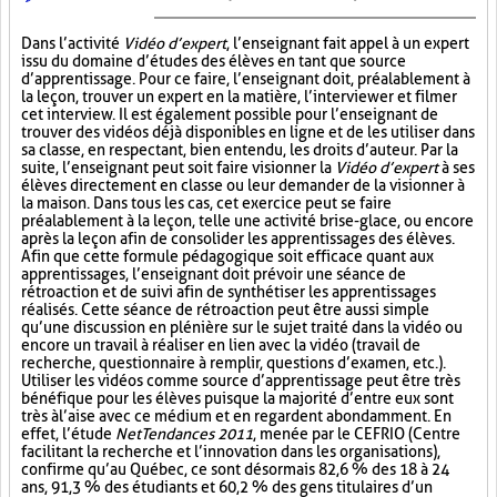
Dans l’activité
Vidéo d’expert
, l’enseignant fait appel à un expert
issu du domaine d’études des élèves en tant que source
d’apprentissage. Pour ce faire, l’enseignant doit, préalablement à
la leçon, trouver un expert en la matière, l’interviewer et filmer
cet interview. Il est également possible pour l’enseignant de
trouver des vidéos déjà disponibles en ligne et de les utiliser dans
sa classe, en respectant, bien entendu, les droits d’auteur. Par la
suite, l’enseignant peut soit faire visionner la
Vidéo d’expert
à ses
élèves directement en classe ou leur demander de la visionner à
la maison. Dans tous les cas, cet exercice peut se faire
préalablement à la leçon, telle une activité brise-glace, ou encore
après la leçon afin de consolider les apprentissages des élèves.
Afin que cette formule pédagogique soit efficace quant aux
apprentissages, l’enseignant doit prévoir une séance de
rétroaction et de suivi afin de synthétiser les apprentissages
réalisés. Cette séance de rétroaction peut être aussi simple
qu’une discussion en plénière sur le sujet traité dans la vidéo ou
encore un travail à réaliser en lien avec la vidéo (travail de
recherche, questionnaire à remplir, questions d’examen, etc.).
Utiliser les vidéos comme source d’apprentissage peut être très
bénéfique pour les élèves puisque la majorité d’entre eux sont
très à l’aise avec ce médium et en regardent abondamment. En
effet, l’étude
NetTendances 2011
, menée par le CEFRIO (Centre
facilitant la recherche et l’innovation dans les organisations),
confirme qu’au Québec, ce sont désormais 82,6 % des 18 à 24
ans, 91,3 % des étudiants et 60,2 % des gens titulaires d’un