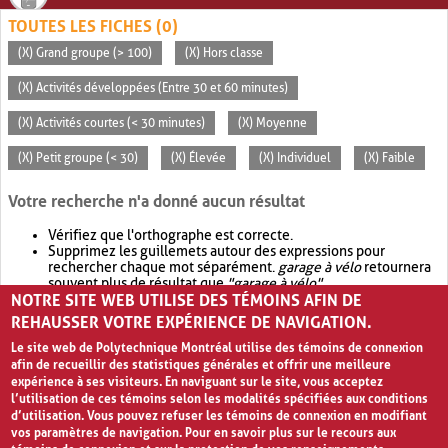
TOUTES LES FICHES (0)
(X) Grand groupe (> 100)
(X) Hors classe
(X) Activités développées (Entre 30 et 60 minutes)
(X) Activités courtes (< 30 minutes)
(X) Moyenne
(X) Petit groupe (< 30)
(X) Élevée
(X) Individuel
(X) Faible
Votre recherche n'a donné aucun résultat
Vérifiez que l'orthographe est correcte.
Supprimez les guillemets autour des expressions pour
rechercher chaque mot séparément.
garage à vélo
retournera
souvent plus de résultat que
"garage à vélo"
.
NOTRE SITE WEB UTILISE DES TÉMOINS AFIN DE
Envisagez d'élargir votre recherche avec
OR
.
garage OR vélo
retournera souvent plus de résultat que
garage à vélo
.
REHAUSSER VOTRE EXPÉRIENCE DE NAVIGATION.
Le site web de Polytechnique Montréal utilise des témoins de connexion
afin de recueillir des statistiques générales et offrir une meilleure
expérience à ses visiteurs. En naviguant sur le site, vous acceptez
l’utilisation de ces témoins selon les modalités spécifiées aux conditions
d’utilisation. Vous pouvez refuser les témoins de connexion en modifiant
vos paramètres de navigation. Pour en savoir plus sur le recours aux