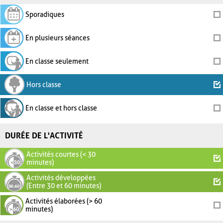
Sporadiques
En plusieurs séances
En classe seulement
Hors classe
En classe et hors classe
DURÉE DE L'ACTIVITÉ
Activités courtes (< 30
minutes)
Activités développées
(Entre 30 et 60 minutes)
Activités élaborées (> 60
minutes)