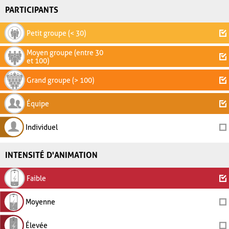
PARTICIPANTS
Petit groupe (< 30)
Moyen groupe (entre 30
et 100)
Grand groupe (> 100)
Équipe
Individuel
INTENSITÉ D'ANIMATION
Faible
Moyenne
Élevée