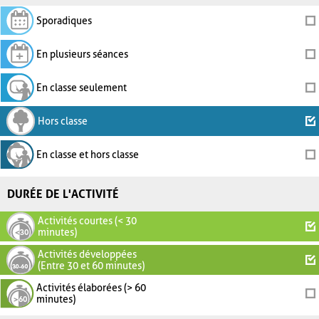
Sporadiques
En plusieurs séances
En classe seulement
Hors classe
En classe et hors classe
DURÉE DE L'ACTIVITÉ
Activités courtes (< 30
minutes)
Activités développées
(Entre 30 et 60 minutes)
Activités élaborées (> 60
minutes)