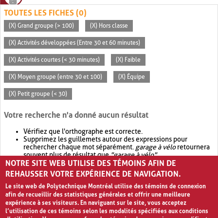
TOUTES LES FICHES (0)
(X) Grand groupe (> 100)
(X) Hors classe
(X) Activités développées (Entre 30 et 60 minutes)
(X) Activités courtes (< 30 minutes)
(X) Faible
(X) Moyen groupe (entre 30 et 100)
(X) Équipe
(X) Petit groupe (< 30)
Votre recherche n'a donné aucun résultat
Vérifiez que l'orthographe est correcte.
Supprimez les guillemets autour des expressions pour
rechercher chaque mot séparément.
garage à vélo
retournera
souvent plus de résultat que
"garage à vélo"
.
NOTRE SITE WEB UTILISE DES TÉMOINS AFIN DE
Envisagez d'élargir votre recherche avec
OR
.
garage OR vélo
retournera souvent plus de résultat que
garage à vélo
.
REHAUSSER VOTRE EXPÉRIENCE DE NAVIGATION.
Le site web de Polytechnique Montréal utilise des témoins de connexion
afin de recueillir des statistiques générales et offrir une meilleure
expérience à ses visiteurs. En naviguant sur le site, vous acceptez
l’utilisation de ces témoins selon les modalités spécifiées aux conditions