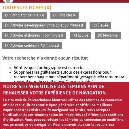
TOUTES LES FICHES (0)
(X) Grand groupe (> 100)
(X) Hors classe
(X) Activités développées (Entre 30 et 60 minutes)
(X) Élevée
(X) Activités élaborées (> 60 minutes)
(X) Équipe
(X) Moyenne
(X) Activités courtes (< 30 minutes)
Votre recherche n'a donné aucun résultat
Vérifiez que l'orthographe est correcte.
Supprimez les guillemets autour des expressions pour
rechercher chaque mot séparément.
garage à vélo
retournera
souvent plus de résultat que
"garage à vélo"
.
NOTRE SITE WEB UTILISE DES TÉMOINS AFIN DE
Envisagez d'élargir votre recherche avec
OR
.
garage OR vélo
retournera souvent plus de résultat que
garage à vélo
.
REHAUSSER VOTRE EXPÉRIENCE DE NAVIGATION.
Le site web de Polytechnique Montréal utilise des témoins de connexion
afin de recueillir des statistiques générales et offrir une meilleure
expérience à ses visiteurs. En naviguant sur le site, vous acceptez
l’utilisation de ces témoins selon les modalités spécifiées aux conditions
d’utilisation. Vous pouvez refuser les témoins de connexion en modifiant
vos paramètres de navigation. Pour en savoir plus sur le recours aux