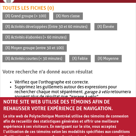
TOUTES LES FICHES (0)
(X) Grand groupe (> 100)
(X) Hors classe
(X) Activités développées (Entre 30 et 60 minutes)
(X) Élevée
(X) Activités élaborées (> 60 minutes)
(X) Moyen groupe (entre 30 et 100)
(X) Activités courtes (< 30 minutes)
(X) Faible
(X) Moyenne
Votre recherche n'a donné aucun résultat
Vérifiez que l'orthographe est correcte.
Supprimez les guillemets autour des expressions pour
rechercher chaque mot séparément.
garage à vélo
retournera
souvent plus de résultat que
"garage à vélo"
.
NOTRE SITE WEB UTILISE DES TÉMOINS AFIN DE
Envisagez d'élargir votre recherche avec
OR
.
garage OR vélo
retournera souvent plus de résultat que
garage à vélo
.
REHAUSSER VOTRE EXPÉRIENCE DE NAVIGATION.
Le site web de Polytechnique Montréal utilise des témoins de connexion
afin de recueillir des statistiques générales et offrir une meilleure
expérience à ses visiteurs. En naviguant sur le site, vous acceptez
l’utilisation de ces témoins selon les modalités spécifiées aux conditions