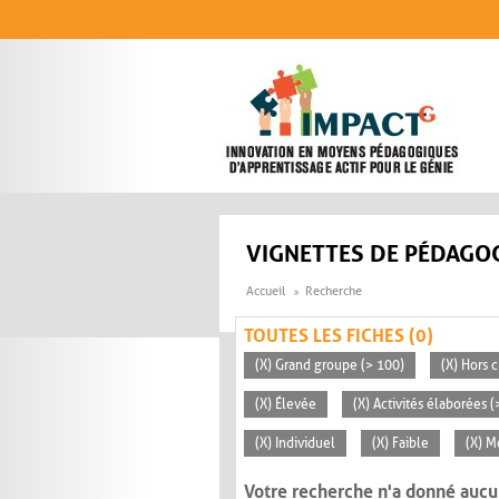
Aller au contenu principal
VIGNETTES DE PÉDAGOG
Accueil
Recherche
TOUTES LES FICHES (0)
(X) Grand groupe (> 100)
(X) Hors c
(X) Élevée
(X) Activités élaborées 
(X) Individuel
(X) Faible
(X) 
Votre recherche n'a donné aucu