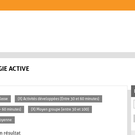
IE ACTIVE
lasse
(X) Activités développées (Entre 30 et 60 minutes)
(> 60 minutes)
(X) Moyen groupe (entre 30 et 100)
Moyenne
n résultat