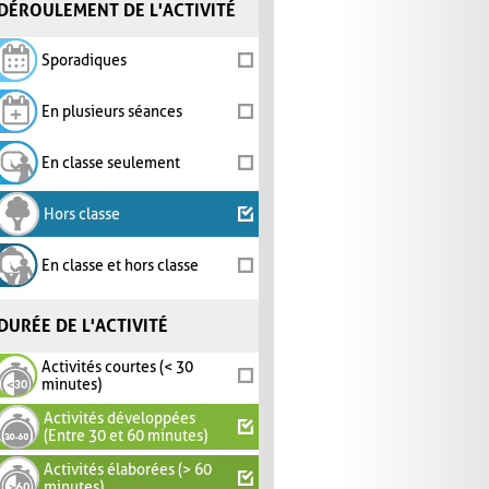
DÉROULEMENT DE L'ACTIVITÉ
Sporadiques
En plusieurs séances
En classe seulement
Hors classe
En classe et hors classe
DURÉE DE L'ACTIVITÉ
Activités courtes (< 30
minutes)
Activités développées
(Entre 30 et 60 minutes)
Activités élaborées (> 60
minutes)