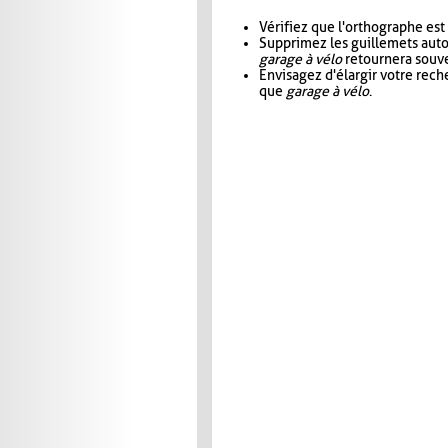
Vérifiez que l'orthographe est
Supprimez les guillemets aut
garage à vélo
retournera souve
Envisagez d'élargir votre rec
que
garage à vélo
.