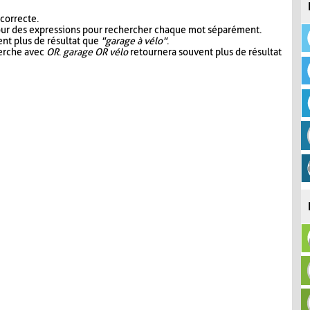
 correcte.
our des expressions pour rechercher chaque mot séparément.
nt plus de résultat que
"garage à vélo"
.
herche avec
OR
.
garage OR vélo
retournera souvent plus de résultat