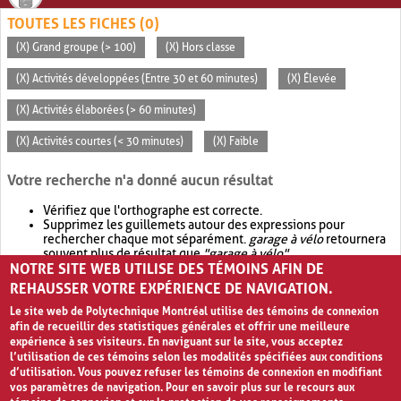
TOUTES LES FICHES (0)
(X) Grand groupe (> 100)
(X) Hors classe
(X) Activités développées (Entre 30 et 60 minutes)
(X) Élevée
(X) Activités élaborées (> 60 minutes)
(X) Activités courtes (< 30 minutes)
(X) Faible
Votre recherche n'a donné aucun résultat
Vérifiez que l'orthographe est correcte.
Supprimez les guillemets autour des expressions pour
rechercher chaque mot séparément.
garage à vélo
retournera
souvent plus de résultat que
"garage à vélo"
.
NOTRE SITE WEB UTILISE DES TÉMOINS AFIN DE
Envisagez d'élargir votre recherche avec
OR
.
garage OR vélo
retournera souvent plus de résultat que
garage à vélo
.
REHAUSSER VOTRE EXPÉRIENCE DE NAVIGATION.
Le site web de Polytechnique Montréal utilise des témoins de connexion
afin de recueillir des statistiques générales et offrir une meilleure
expérience à ses visiteurs. En naviguant sur le site, vous acceptez
l’utilisation de ces témoins selon les modalités spécifiées aux conditions
d’utilisation. Vous pouvez refuser les témoins de connexion en modifiant
vos paramètres de navigation. Pour en savoir plus sur le recours aux